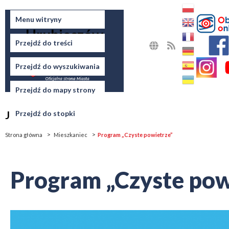
Miasto
Menu witryny
Hrubieszów
Przejdź do treści
MAPA
RSS
STRONY
Przejdź do wyszukiwania
Przejdź do mapy strony
Jesteś tutaj
Przejdź do stopki
Strona główna
Mieszkaniec
Program „Czyste powietrze”
Program „Czyste pow