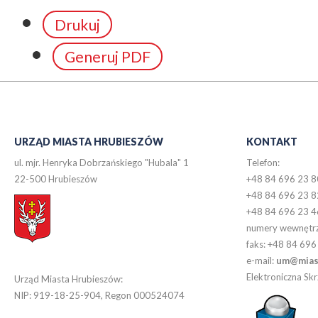
Drukuj
Generuj PDF
URZĄD MIASTA HRUBIESZÓW
KONTAKT
ul. mjr. Henryka Dobrzańskiego "Hubala" 1
Telefon:
22-500 Hrubieszów
+48 84 696 23 8
+48 84 696 23 8
+48 84 696 23 4
numery wewnętr
faks: +48 84 696
e-mail:
um@miast
Elektroniczna S
Urząd Miasta Hrubieszów:
NIP: 919-18-25-904, Regon 000524074