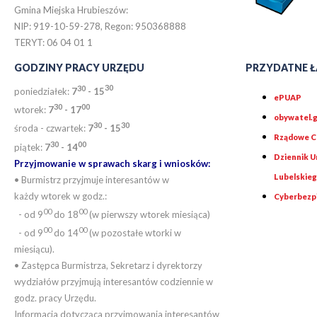
Gmina Miejska Hrubieszów:
NIP: 919-10-59-278, Regon: 950368888
TERYT: 06 04 01 1
GODZINY PRACY URZĘDU
PRZYDATNE Ł
30
30
poniedziałek:
7
- 15
ePUAP
30
0
0
wtorek:
7
- 17
obywatel.g
30
30
środa - czwartek:
7
- 15
Rządowe Ce
30
00
piątek:
7
- 14
Dziennik 
Przyjmowanie w sprawach skarg i wniosków:
Lubelskie
• Burmistrz przyjmuje interesantów w
każdy wtorek w godz.:
Cyberbezp
00
00
- od 9
do 18
(w pierwszy wtorek miesiąca)
00
00
- od 9
do 14
(w pozostałe wtorki w
miesiącu).
• Zastępca Burmistrza, Sekretarz i dyrektorzy
wydziałów przyjmują interesantów codziennie w
godz. pracy Urzędu.
Informacja dotycząca przyjmowania interesantów