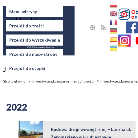
Miasto
Menu witryny
Hrubieszów
Przejdź do treści
MAPA
RSS
STRONY
Przejdź do wyszukiwania
Przejdź do mapy strony
Jesteś tutaj
Przejdź do stopki
Strona główna
Inwestycje, planowanie, nieruchomości
Inwestycje, planowanie
2022
Budowa drogi wewnętrznej – boczna ul.
Żeromskiego w Hrubieszowie