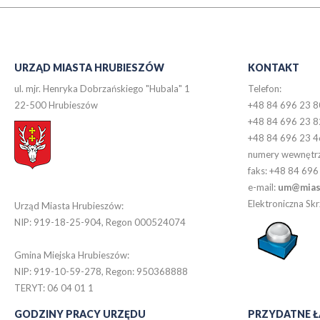
URZĄD MIASTA HRUBIESZÓW
KONTAKT
ul. mjr. Henryka Dobrzańskiego "Hubala" 1
Telefon:
22-500 Hrubieszów
+48 84 696 23 8
+48 84 696 23 8
+48 84 696 23 4
numery wewnętr
faks: +48 84 696
e-mail:
um@miast
Elektroniczna S
Urząd Miasta Hrubieszów:
NIP: 919-18-25-904, Regon 000524074
Gmina Miejska Hrubieszów:
NIP: 919-10-59-278, Regon: 950368888
TERYT: 06 04 01 1
GODZINY PRACY URZĘDU
PRZYDATNE Ł