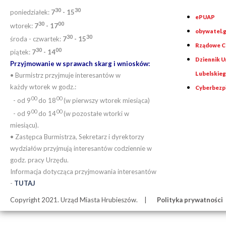
30
30
poniedziałek:
7
- 15
ePUAP
30
0
0
wtorek:
7
- 17
obywatel.g
30
30
środa - czwartek:
7
- 15
Rządowe Ce
30
00
piątek:
7
- 14
Dziennik 
Przyjmowanie w sprawach skarg i wniosków:
Lubelskie
• Burmistrz przyjmuje interesantów w
każdy wtorek w godz.:
Cyberbezp
00
00
- od 9
do 18
(w pierwszy wtorek miesiąca)
00
00
- od 9
do 14
(w pozostałe wtorki w
miesiącu).
• Zastępca Burmistrza, Sekretarz i dyrektorzy
wydziałów przyjmują interesantów codziennie w
godz. pracy Urzędu.
Informacja dotycząca przyjmowania interesantów
-
TUTAJ
Copyright 2021. Urząd Miasta Hrubieszów.
Polityka prywatności