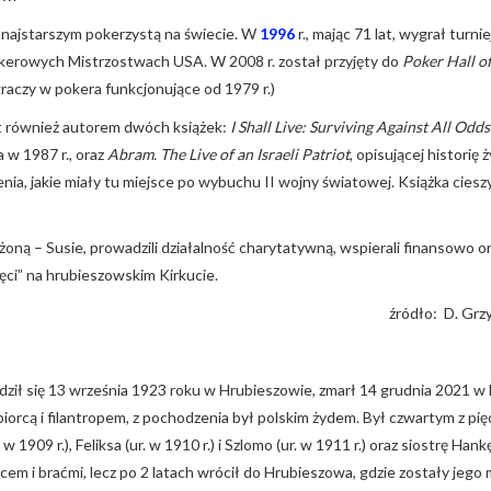
 najstarszym pokerzystą na świecie. W
1996
r., mając 71 lat, wygrał turnie
kerowych Mistrzostwach USA. W 2008 r. został przyjęty do
Poker Hall o
graczy w pokera funkcjonujące od 1979 r.)
t również autorem dwóch książek:
I Shall Live: Surviving Against All Od
 w 1987 r., oraz
Abram. The Live of an Israeli Patriot
, opisującej historię
ia, jakie miały tu miejsce po wybuchu II wojny światowej. Książka ciesz
żoną – Susie, prowadzili działalność charytatywną, wspierali finansowo o
ci” na hrubieszowskim Kirkucie.
źródło: D. Grzy
ził się 13 września 1923 roku w Hrubieszowie, zmarł 14 grudnia 2021 
iorcą i filantropem, z pochodzenia był polskim żydem. Był czwartym z pięc
w 1909 r.), Feliksa (ur. w 1910 r.) i Szlomo (ur. w 1911 r.) oraz siostrę H
cem i braćmi, lecz po 2 latach wrócił do Hrubieszowa, gdzie zostały jego m