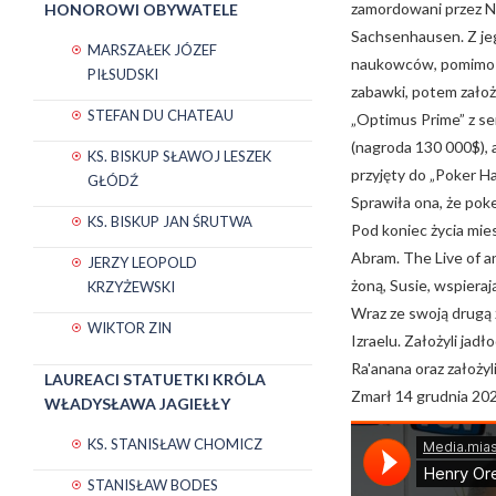
zamordowani przez Ni
HONOROWI OBYWATELE
Sachsenhausen. Z jeg
MARSZAŁEK JÓZEF
naukowców, pomimo b
PIŁSUDSKI
zabawki, potem założy
STEFAN DU CHATEAU
„Optimus Prime” z ser
(nagroda 130 000$), 
KS. BISKUP SŁAWOJ LESZEK
przyjęty do „Poker H
GŁÓDŹ
Sprawiła ona, że pok
KS. BISKUP JAN ŚRUTWA
Pod koniec życia mie
Abram. The Live of a
JERZY LEOPOLD
żoną, Susie, wspiera
KRZYŻEWSKI
Wraz ze swoją drugą ż
WIKTOR ZIN
Izraelu. Założyli ja
Ra'anana oraz założy
LAUREACI STATUETKI KRÓLA
Zmarł 14 grudnia 20
WŁADYSŁAWA JAGIEŁŁY
KS. STANISŁAW CHOMICZ
STANISŁAW BODES