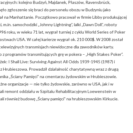
acyjnych: kolejno Budzyń, Majdanek, Płaszów, Ravensbrück,
nęło zgłoszenie się braci do personelu obozu w Budzyniu jako
ł na Manhattanie. Początkowo pracował w firmie Libby produkującej
m.in. samochodziki „Johnny Lightning”, lalki „Dawn Doll”, roboty
6 roku, w wieku 71 lat, wygrał turniej z cyklu World Series of Poker
zostwach USA. W całej karierze wygrał ok. 210 000$. W 2008 został
 telewizyjnych transmisjach niewidoczne dla zawodników karty.
o z programów transmitujących grę w pokera – „High Stakes Poker”.
k: I Shall Live: Surviving Against All Odds 1939-1945 (1987) i
 z Hrubieszowa. Prowadził działalność charytatywną wraz z drugą
omnika „Ściany Pamięci” na cmentarzu żydowskim w Hrubieszowie.
óżne organizacje — nie tylko żydowskie, zarówno w USA, jak i w
wali remont oddziału w Szpitalu Rehabilitacyjnym Loewenstein w
wali również budowę „Ściany pamięci” na hrubieszowskim Kirkucie.