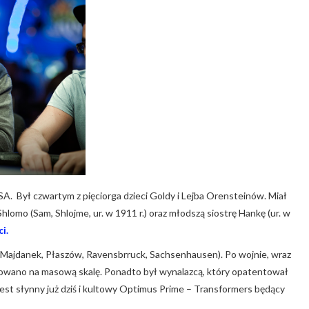
SA. Był czwartym z pięciorga dzieci Goldy i Lejba Orensteinów. Miał
Shlomo (Sam, Shlojme, ur. w 1911 r.) oraz młodszą siostrę Hankę (ur. w
i.
 Majdanek, Płaszów, Ravensbrruck, Sachsenhausen). Po wojnie, wraz
kowano na masową skalę. Ponadto był wynalazcą, który opatentował
st słynny już dziś i kultowy Optimus Prime – Transformers będący