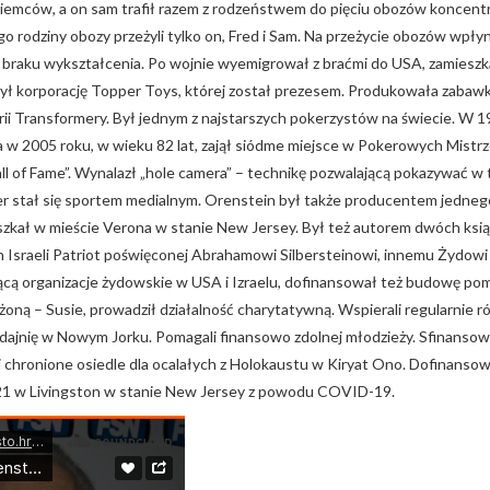
emców, a on sam trafił razem z rodzeństwem do pięciu obozów koncentr
o rodziny obozy przeżyli tylko on, Fred i Sam. Na przeżycie obozów wpły
raku wykształcenia. Po wojnie wyemigrował z braćmi do USA, zamieszka
ł korporację Topper Toys, której został prezesem. Produkowała zabawki, 
ii Transformery. Był jednym z najstarszych pokerzystów na świecie. W 199
a w 2005 roku, w wieku 82 lat, zajął siódme miejsce w Pokerowych Mistr
all of Fame”. Wynalazł „hole camera” – technikę pozwalającą pokazywać w
er stał się sportem medialnym. Orenstein był także producentem jedneg
szkał w mieście Verona w stanie New Jersey. Był też autorem dwóch książe
n Israeli Patriot poświęconej Abrahamowi Silbersteinowi, innemu Żydowi
jącą organizacje żydowskie w USA i Izraelu, dofinansował też budowę p
oną – Susie, prowadził działalność charytatywną. Wspierali regularnie r
dłodajnię w Nowym Jorku. Pomagali finansowo zdolnej młodzieży. Sfinanso
li chronione osiedle dla ocalałych z Holokaustu w Kiryat Ono. Dofinanso
21 w Livingston w stanie New Jersey z powodu COVID-19.