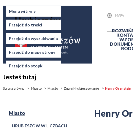
Miasto
Menu witryny
MAPA
Hrubieszów
STRONY
Przejdź do treści
ROZWIŃ
KONTA
Przejdź do wyszukiwania
WZO
DOKUME
ROD
Przejdź do mapy strony
Przejdź do stopki
Jesteś tutaj
Strona główna
Miasto
Miasto
Znani Hrubieszowianie
Henry Orenstein
Henry Or
Miasto
HRUBIESZÓW W LICZBACH