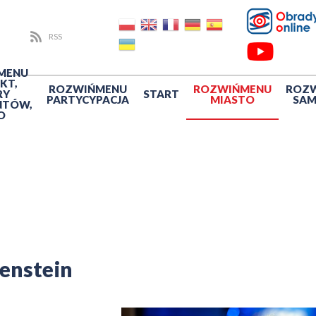
RSS
MENU
KT,
ROZWIŃ
MENU
ROZWIŃ
MENU
ROZ
RY
START
PARTYCYPACJA
MIASTO
SA
NTÓW,
O
enstein