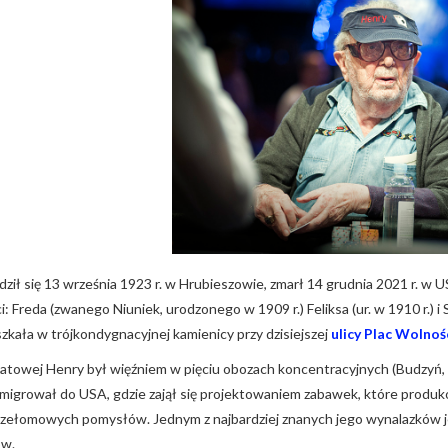
ził się 13 września 1923 r. w Hrubieszowie, zmarł 14 grudnia 2021 r. w U
i: Freda (zwanego Niuniek, urodzonego w 1909 r.) Feliksa (ur. w 1910 r.) i 
szkała w trójkondygnacyjnej kamienicy przy dzisiejszej
ulicy Plac Wolnośc
iatowej Henry był więźniem w pięciu obozach koncentracyjnych (Budzyń,
migrował do USA, gdzie zajął się projektowaniem zabawek, które produ
zełomowych pomysłów. Jednym z najbardziej znanych jego wynalazków je
ów.