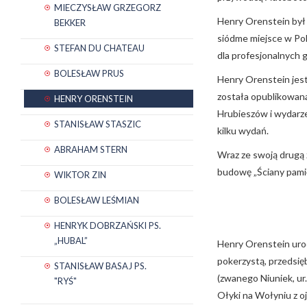
MIECZYSŁAW GRZEGORZ
Henry Orenstein był
BEKKER
siódme miejsce w Po
STEFAN DU CHATEAU
dla profesjonalnych 
BOLESŁAW PRUS
Henry Orenstein jes
została opublikowana
HENRY ORENSTEIN
Hrubieszów i wydarzen
STANISŁAW STASZIC
kilku wydań.
ABRAHAM STERN
Wraz ze swoją drugą 
budowę „Ściany pamię
WIKTOR ZIN
BOLESŁAW LEŚMIAN
HENRYK DOBRZAŃSKI PS.
„HUBAL”
Henry Orenstein urod
pokerzystą, przedsięb
STANISŁAW BASAJ PS.
(zwanego Niuniek, ur. 
"RYŚ"
Ołyki na Wołyniu z oj