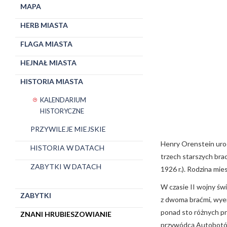
MAPA
HERB MIASTA
FLAGA MIASTA
HEJNAŁ MIASTA
HISTORIA MIASTA
KALENDARIUM
HISTORYCZNE
PRZYWILEJE MIEJSKIE
Henry Orenstein urod
HISTORIA W DATACH
trzech starszych brac
ZABYTKI W DATACH
1926 r.). Rodzina mie
W czasie II wojny św
ZABYTKI
z dwoma braćmi, wye
ponad sto różnych pr
ZNANI HRUBIESZOWIANIE
przywódcą Autobot