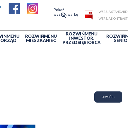
Pokaż
WERSJA STANDAR
wyszukiwarkę
WERSJA KONTRAS
ROZWIŃ
MENU
WIŃ
MENU
ROZWIŃ
MENU
ROZWIŃ
INWESTOR,
MORZĄD
MIESZKANIEC
SENIO
PRZEDSIĘBIORCA
POWRÓT >