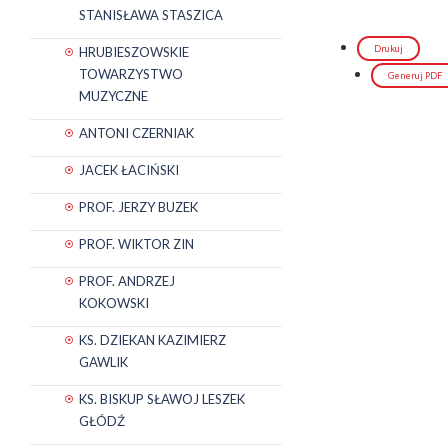
STANISŁAWA STASZICA
Drukuj
HRUBIESZOWSKIE
TOWARZYSTWO
Generuj PDF
MUZYCZNE
ANTONI CZERNIAK
JACEK ŁACIŃSKI
PROF. JERZY BUZEK
PROF. WIKTOR ZIN
PROF. ANDRZEJ
KOKOWSKI
KS. DZIEKAN KAZIMIERZ
GAWLIK
KS. BISKUP SŁAWOJ LESZEK
GŁÓDŹ