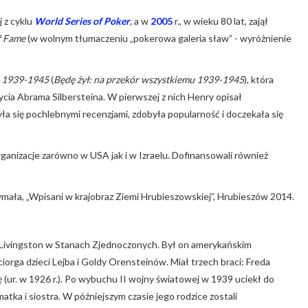
j z cyklu
World Series of Poker
, a w
2005
r., w wieku 80 lat, zajął
f Fame
(w wolnym tłumaczeniu „pokerowa galeria sław” - wyróżnienie
ds 1939-1945
(
Będę żył: na przekór wszystkiemu 1939-1945
), która
 życia Abrama Silbersteina. W pierwszej z nich Henry opisał
yła się pochlebnymi recenzjami, zdobyła popularność i doczekała się
rganizacje zarówno w USA jak i w Izraelu. Dofinansowali również
mała, „Wpisani w krajobraz Ziemi Hrubieszowskiej”, Hrubieszów 2014.
w Livingston w Stanach Zjednoczonych. Był on amerykańskim
iorga dzieci Lejba i Goldy Orensteinów. Miał trzech braci: Freda
ankę (ur. w 1926 r.). Po wybuchu II wojny światowej w 1939 uciekł do
atka i siostra. W późniejszym czasie jego rodzice zostali