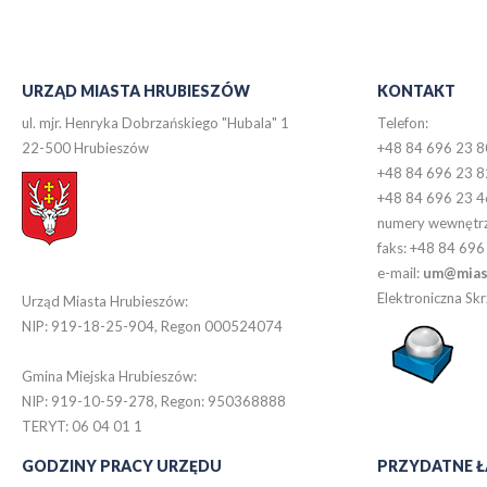
URZĄD MIASTA HRUBIESZÓW
KONTAKT
ul. mjr. Henryka Dobrzańskiego "Hubala" 1
Telefon:
22-500 Hrubieszów
+48 84 696 23 8
+48 84 696 23 8
+48 84 696 23 4
numery wewnętr
faks: +48 84 696
e-mail:
um@miast
Elektroniczna S
Urząd Miasta Hrubieszów:
NIP: 919-18-25-904, Regon 000524074
Gmina Miejska Hrubieszów:
NIP: 919-10-59-278, Regon: 950368888
TERYT: 06 04 01 1
GODZINY PRACY URZĘDU
PRZYDATNE Ł