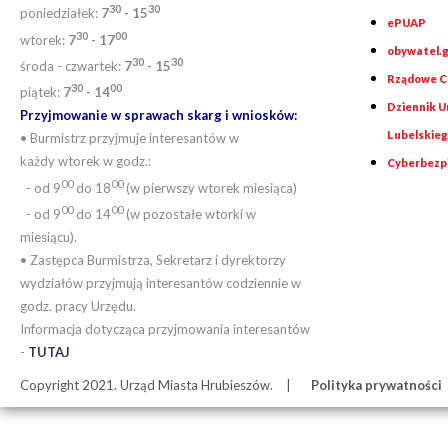
30
30
poniedziałek:
7
- 15
ePUAP
30
0
0
wtorek:
7
- 17
obywatel.g
30
30
środa - czwartek:
7
- 15
Rządowe Ce
30
00
piątek:
7
- 14
Dziennik 
Przyjmowanie w sprawach skarg i wniosków:
Lubelskie
• Burmistrz przyjmuje interesantów w
każdy wtorek w godz.:
Cyberbezp
00
00
- od 9
do 18
(w pierwszy wtorek miesiąca)
00
00
- od 9
do 14
(w pozostałe wtorki w
miesiącu).
• Zastępca Burmistrza, Sekretarz i dyrektorzy
wydziałów przyjmują interesantów codziennie w
godz. pracy Urzędu.
Informacja dotycząca przyjmowania interesantów
-
TUTAJ
Copyright 2021. Urząd Miasta Hrubieszów.
Polityka prywatności