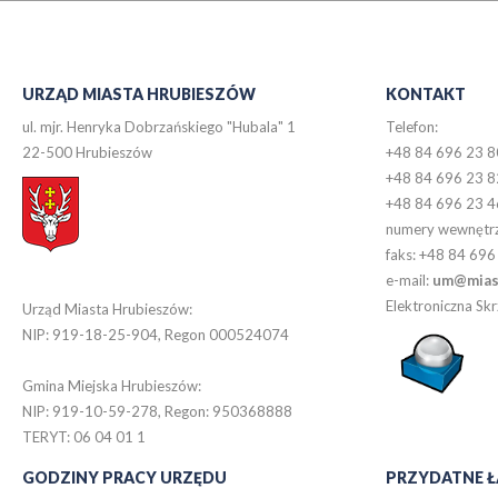
URZĄD MIASTA HRUBIESZÓW
KONTAKT
ul. mjr. Henryka Dobrzańskiego "Hubala" 1
Telefon:
22-500 Hrubieszów
+48 84 696 23 8
+48 84 696 23 8
+48 84 696 23 4
numery wewnętr
faks: +48 84 696
e-mail:
um@miast
Elektroniczna S
Urząd Miasta Hrubieszów:
NIP: 919-18-25-904, Regon 000524074
Gmina Miejska Hrubieszów:
NIP: 919-10-59-278, Regon: 950368888
TERYT: 06 04 01 1
GODZINY PRACY URZĘDU
PRZYDATNE Ł