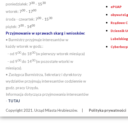
30
30
poniedziałek:
7
- 15
ePUAP
30
0
0
wtorek:
7
- 17
obywatel.g
30
30
środa - czwartek:
7
- 15
Rządowe Ce
30
00
piątek:
7
- 14
Dziennik 
Przyjmowanie w sprawach skarg i wniosków:
Lubelskie
• Burmistrz przyjmuje interesantów w
każdy wtorek w godz.:
Cyberbezp
00
00
- od 9
do 18
(w pierwszy wtorek miesiąca)
00
00
- od 9
do 14
(w pozostałe wtorki w
miesiącu).
• Zastępca Burmistrza, Sekretarz i dyrektorzy
wydziałów przyjmują interesantów codziennie w
godz. pracy Urzędu.
Informacja dotycząca przyjmowania interesantów
-
TUTAJ
Copyright 2021. Urząd Miasta Hrubieszów.
Polityka prywatności