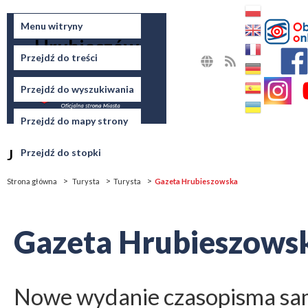
Miasto
Menu witryny
Hrubieszów
Przejdź do treści
MAPA
RSS
STRONY
Przejdź do wyszukiwania
Przejdź do mapy strony
Jesteś tutaj
Przejdź do stopki
Strona główna
Turysta
Turysta
Gazeta Hrubieszowska
Gazeta Hrubieszows
Nowe wydanie czasopisma s