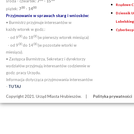
środa - czwartek:
7
- 15
Rządowe Ce
30
00
piątek:
7
- 14
Dziennik 
Przyjmowanie w sprawach skarg i wniosków:
Lubelskie
• Burmistrz przyjmuje interesantów w
każdy wtorek w godz.:
Cyberbezp
00
00
- od 9
do 18
(w pierwszy wtorek miesiąca)
00
00
- od 9
do 14
(w pozostałe wtorki w
miesiącu).
• Zastępca Burmistrza, Sekretarz i dyrektorzy
wydziałów przyjmują interesantów codziennie w
godz. pracy Urzędu.
Informacja dotycząca przyjmowania interesantów
-
TUTAJ
Copyright 2021. Urząd Miasta Hrubieszów.
Polityka prywatności