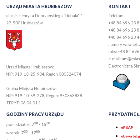
URZĄD MIASTA HRUBIESZÓW
KONTAKT
ul. mjr. Henryka Dobrzańskiego "Hubala" 1
Telefon:
22-500 Hrubieszów
+48 84 696 23 8
+48 84 696 23 8
+48 84 696 23 4
numery wewnętr
faks: +48 84 696
e-mail:
um@miast
Elektroniczna S
Urząd Miasta Hrubieszów:
NIP: 919-18-25-904, Regon 000524074
Gmina Miejska Hrubieszów:
NIP: 919-10-59-278, Regon: 950368888
TERYT: 06 04 01 1
GODZINY PRACY URZĘDU
PRZYDATNE Ł
30
30
poniedziałek:
7
- 15
ePUAP
30
0
0
wtorek:
7
- 17
obywatel.g
30
30