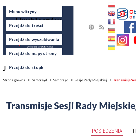
Miasto
Menu witryny
Hrubieszów
Przejdź do treści
MAPA
RSS
STRONY
Przejdź do wyszukiwania
Przejdź do mapy strony
Jesteś tutaj
Przejdź do stopki
Strona główna
Samorząd
Samorząd
Sesje Rady Miejskiej
Transmisje Ses
Transmisje Sesji Rady Miejski