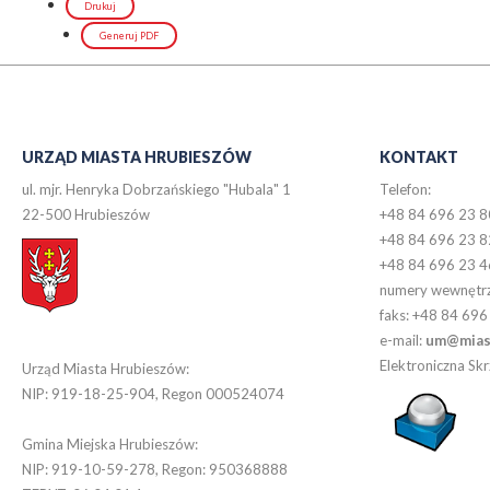
Drukuj
Generuj PDF
URZĄD MIASTA HRUBIESZÓW
KONTAKT
ul. mjr. Henryka Dobrzańskiego "Hubala" 1
Telefon:
22-500 Hrubieszów
+48 84 696 23 8
+48 84 696 23 8
+48 84 696 23 4
numery wewnętr
faks: +48 84 696
e-mail:
um@miast
Elektroniczna S
Urząd Miasta Hrubieszów:
NIP: 919-18-25-904, Regon 000524074
Gmina Miejska Hrubieszów:
NIP: 919-10-59-278, Regon: 950368888