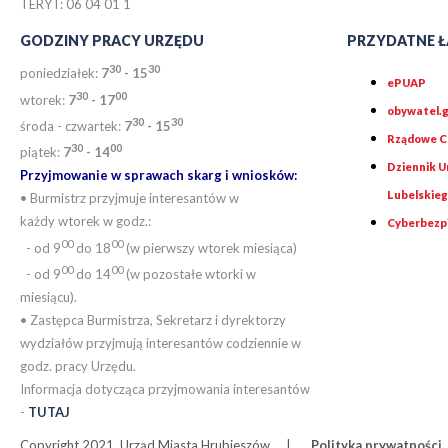
TERYT: 06 04 01 1
GODZINY PRACY URZĘDU
PRZYDATNE Ł
30
30
poniedziałek:
7
- 15
ePUAP
30
0
0
wtorek:
7
- 17
obywatel.g
30
30
środa - czwartek:
7
- 15
Rządowe Ce
30
00
piątek:
7
- 14
Dziennik 
Przyjmowanie w sprawach skarg i wniosków:
Lubelskie
• Burmistrz przyjmuje interesantów w
każdy wtorek w godz.:
Cyberbezp
00
00
- od 9
do 18
(w pierwszy wtorek miesiąca)
00
00
- od 9
do 14
(w pozostałe wtorki w
miesiącu).
• Zastępca Burmistrza, Sekretarz i dyrektorzy
wydziałów przyjmują interesantów codziennie w
godz. pracy Urzędu.
Informacja dotycząca przyjmowania interesantów
-
TUTAJ
Copyright 2021. Urząd Miasta Hrubieszów.
Polityka prywatności