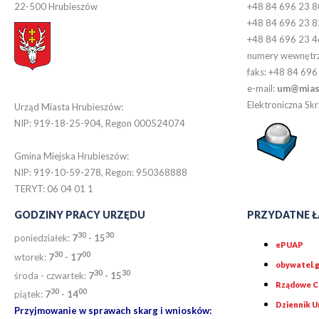
22-500 Hrubieszów
+48 84 696 23 8
+48 84 696 23 8
+48 84 696 23 4
numery wewnętr
faks: +48 84 696
e-mail:
um@miast
Elektroniczna S
Urząd Miasta Hrubieszów:
NIP: 919-18-25-904, Regon 000524074
Gmina Miejska Hrubieszów:
NIP: 919-10-59-278, Regon: 950368888
TERYT: 06 04 01 1
GODZINY PRACY URZĘDU
PRZYDATNE Ł
30
30
poniedziałek:
7
- 15
ePUAP
30
0
0
wtorek:
7
- 17
obywatel.g
30
30
środa - czwartek:
7
- 15
Rządowe Ce
30
00
piątek:
7
- 14
Dziennik 
Przyjmowanie w sprawach skarg i wniosków: