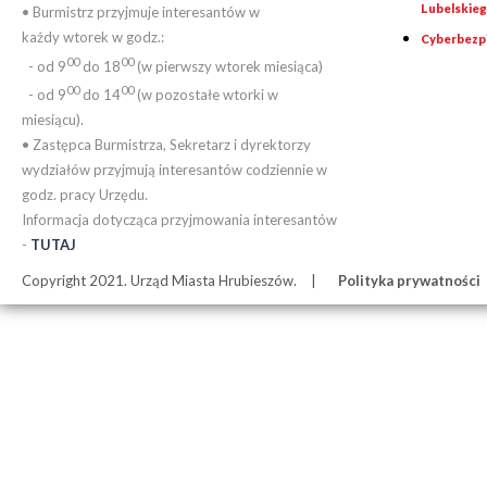
Lubelskie
• Burmistrz przyjmuje interesantów w
każdy wtorek w godz.:
Cyberbezp
00
00
- od 9
do 18
(w pierwszy wtorek miesiąca)
00
00
- od 9
do 14
(w pozostałe wtorki w
miesiącu).
• Zastępca Burmistrza, Sekretarz i dyrektorzy
wydziałów przyjmują interesantów codziennie w
godz. pracy Urzędu.
Informacja dotycząca przyjmowania interesantów
-
TUTAJ
Copyright 2021. Urząd Miasta Hrubieszów.
Polityka prywatności