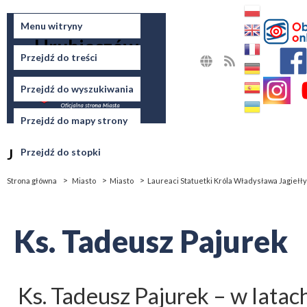
Miasto
Menu witryny
Hrubieszów
Przejdź do treści
MAPA
RSS
STRONY
Przejdź do wyszukiwania
Przejdź do mapy strony
Jesteś tutaj
Przejdź do stopki
Strona główna
Miasto
Miasto
Laureaci Statuetki Króla Władysława Jagiełły
Ks. Tadeusz Pajurek
Ks. Tadeusz Pajurek – w lata