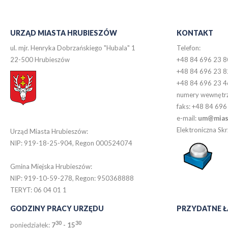
URZĄD MIASTA HRUBIESZÓW
KONTAKT
ul. mjr. Henryka Dobrzańskiego "Hubala" 1
Telefon:
22-500 Hrubieszów
+48 84 696 23 8
+48 84 696 23 8
+48 84 696 23 4
numery wewnętr
faks: +48 84 696
e-mail:
um@miast
Elektroniczna S
Urząd Miasta Hrubieszów:
NIP: 919-18-25-904, Regon 000524074
Gmina Miejska Hrubieszów:
NIP: 919-10-59-278, Regon: 950368888
TERYT: 06 04 01 1
GODZINY PRACY URZĘDU
PRZYDATNE Ł
30
30
poniedziałek:
7
- 15