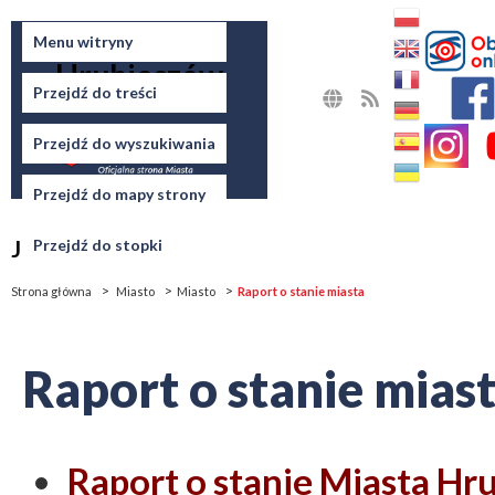
Miasto
Menu witryny
Hrubieszów
Przejdź do treści
MAPA
RSS
STRONY
Przejdź do wyszukiwania
Przejdź do mapy strony
Jesteś tutaj
Przejdź do stopki
Strona główna
Miasto
Miasto
Raport o stanie miasta
Raport o stanie mias
Raport o stanie Miasta Hr