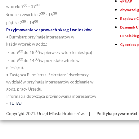
ePUAP
30
0
0
wtorek:
7
- 17
obywatel.g
30
30
środa - czwartek:
7
- 15
Rządowe Ce
30
00
piątek:
7
- 14
Dziennik 
Przyjmowanie w sprawach skarg i wniosków:
Lubelskie
• Burmistrz przyjmuje interesantów w
każdy wtorek w godz.:
Cyberbezp
00
00
- od 9
do 18
(w pierwszy wtorek miesiąca)
00
00
- od 9
do 14
(w pozostałe wtorki w
miesiącu).
• Zastępca Burmistrza, Sekretarz i dyrektorzy
wydziałów przyjmują interesantów codziennie w
godz. pracy Urzędu.
Informacja dotycząca przyjmowania interesantów
-
TUTAJ
Copyright 2021. Urząd Miasta Hrubieszów.
Polityka prywatności