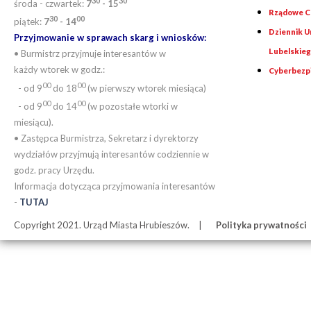
30
30
środa - czwartek:
7
- 15
Rządowe Ce
30
00
piątek:
7
- 14
Dziennik 
Przyjmowanie w sprawach skarg i wniosków:
Lubelskie
• Burmistrz przyjmuje interesantów w
każdy wtorek w godz.:
Cyberbezp
00
00
- od 9
do 18
(w pierwszy wtorek miesiąca)
00
00
- od 9
do 14
(w pozostałe wtorki w
miesiącu).
• Zastępca Burmistrza, Sekretarz i dyrektorzy
wydziałów przyjmują interesantów codziennie w
godz. pracy Urzędu.
Informacja dotycząca przyjmowania interesantów
-
TUTAJ
Copyright 2021. Urząd Miasta Hrubieszów.
Polityka prywatności