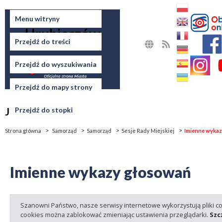
Miasto
Menu witryny
Hrubieszów
Przejdź do treści
MAPA
RSS
STRONY
Przejdź do wyszukiwania
Przejdź do mapy strony
Jesteś tutaj
Przejdź do stopki
Strona główna
Samorząd
Samorząd
Sesje Rady Miejskiej
Imienne wyka
Imienne wykazy głosowań