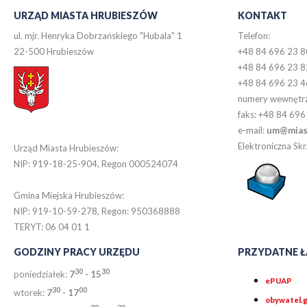
URZĄD MIASTA HRUBIESZÓW
KONTAKT
ul. mjr. Henryka Dobrzańskiego "Hubala" 1
Telefon:
22-500 Hrubieszów
+48 84 696 23 8
+48 84 696 23 8
+48 84 696 23 4
numery wewnętr
faks: +48 84 696
e-mail:
um@miast
Elektroniczna S
Urząd Miasta Hrubieszów:
NIP: 919-18-25-904, Regon 000524074
Gmina Miejska Hrubieszów:
NIP: 919-10-59-278, Regon: 950368888
TERYT: 06 04 01 1
GODZINY PRACY URZĘDU
PRZYDATNE Ł
30
30
poniedziałek:
7
- 15
ePUAP
30
0
0
wtorek:
7
- 17
obywatel.g