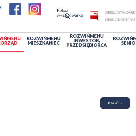
Pokaż
WERSJA STANDAR
wyszukiwarkę
WERSJA KONTRAS
ROZWIŃ
MENU
WIŃ
MENU
ROZWIŃ
MENU
ROZWIŃ
INWESTOR,
MORZĄD
MIESZKANIEC
SENIO
PRZEDSIĘBIORCA
POWRÓT >