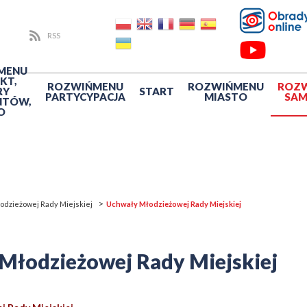
RSS
MENU
KT,
ROZWIŃ
MENU
ROZWIŃ
MENU
ROZ
RY
START
PARTYCYPACJA
MIASTO
SA
NTÓW,
O
odzieżowej Rady Miejskiej
Uchwały Młodzieżowej Rady Miejskiej
Młodzieżowej Rady Miejskiej