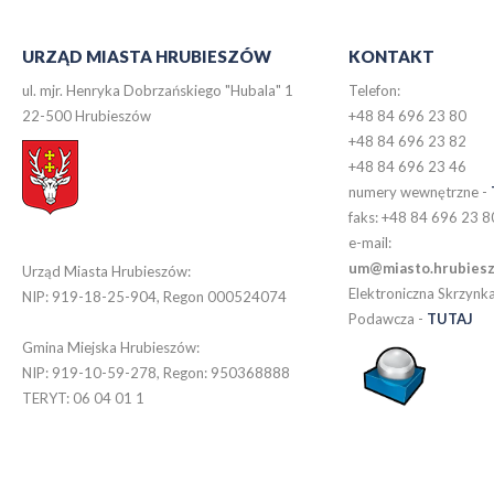
URZĄD MIASTA HRUBIESZÓW
KONTAKT
ul. mjr. Henryka Dobrzańskiego "Hubala" 1
Telefon:
22-500 Hrubieszów
+48 84 696 23 80
+48 84 696 23 82
+48 84 696 23 46
numery wewnętrzne -
faks: +48 84 696 23 8
e-mail:
um@miasto.hrubiesz
Urząd Miasta Hrubieszów:
Elektroniczna Skrzynk
NIP: 919-18-25-904, Regon 000524074
Podawcza
-
TUTAJ
Gmina Miejska Hrubieszów:
NIP: 919-10-59-278, Regon: 950368888
TERYT: 06 04 01 1