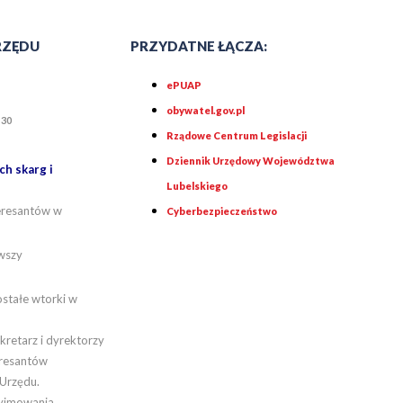
RZĘDU
PRZYDATNE ŁĄCZA:
ePUAP
obywatel.gov.pl
30
5
Rządowe Centrum Legislacji
Dziennik Urzędowy Województwa
h skarg i
Lubelskiego
teresantów w
Cyberbezpieczeństwo
wszy
stałe wtorki w
kretarz i dyrektorzy
eresantów
 Urzędu.
zyjmowania