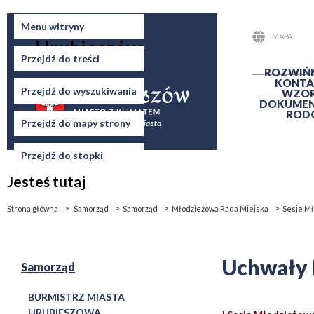
Miasto
Menu witryny
MAPA
Hrubieszów
STRONY
Przejdź do treści
ROZWIŃ
KONTA
Przejdź do wyszukiwania
WZO
DOKUME
ROD
Przejdź do mapy strony
Przejdź do stopki
Jesteś tutaj
Strona główna
Samorząd
Samorząd
Młodzieżowa Rada Miejska
Sesje Mł
Uchwały 
Samorząd
BURMISTRZ MIASTA
HRUBIESZOWA