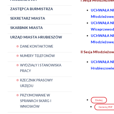
I Sesja Młodzieżowe
ZASTĘPCA BURMISTRZA
UCHWAŁA NR I
Młodzieżowej
SEKRETARZ MIASTA
UCHWAŁA NR I
SKARBNIK MIASTA
Wiceprzewodn
UCHWAŁA NR I
URZĄD MIASTA HRUBIESZÓW
Młodzieżowej
DANE KONTAKTOWE
II Sesja Młodzieżow
NUMERY TELEFONÓW
UCHWAŁA NR I
WYDZIAŁY I STANOWISKA
Hrubieszowie
PRACY
RZECZNIK PRASOWY
URZĘDU
PRZYJMOWANIE W
Drukuj
SPRAWACH SKARG I
WNIOSKÓW
Generuj PDF