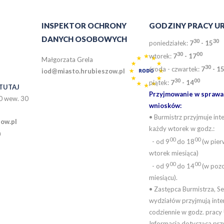
INSPEKTOR OCHRONY
GODZINY PRACY U
DANYCH OSOBOWYCH
30
30
poniedziałek:
7
- 15
30
0
0
wtorek:
7
- 17
Małgorzata Grela
30
środa - czwartek:
7
- 1
iod@miasto.hrubieszow.pl
30
00
piątek:
7
- 14
TUTAJ
Przyjmowanie w sprawac
0 wew. 30
wniosków:
• Burmistrz przyjmuje in
ow.pl
każdy wtorek w godz.:
a
00
00
- od 9
do 18
(w pier
wtorek miesiąca)
00
00
- od 9
do 14
(w pozo
miesiącu).
• Zastępca Burmistrza, Se
wydziałów przyjmują int
codziennie w godz. pracy
Informacja dotycząca pr