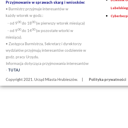
Przyjmowanie w sprawach skarg i wniosków:
Lubelskie
• Burmistrz przyjmuje interesantów w
każdy wtorek w godz.:
Cyberbezp
00
00
- od 9
do 18
(w pierwszy wtorek miesiąca)
00
00
- od 9
do 14
(w pozostałe wtorki w
miesiącu).
• Zastępca Burmistrza, Sekretarz i dyrektorzy
wydziałów przyjmują interesantów codziennie w
godz. pracy Urzędu.
Informacja dotycząca przyjmowania interesantów
-
TUTAJ
Copyright 2021. Urząd Miasta Hrubieszów.
Polityka prywatności