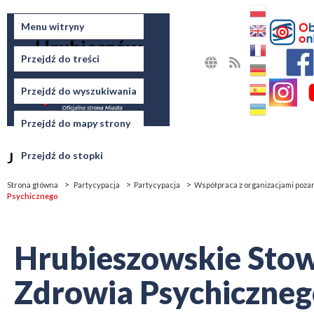
Miasto
Menu witryny
Hrubieszów
Przejdź do treści
MAPA
RSS
STRONY
Przejdź do wyszukiwania
Przejdź do mapy strony
Jesteś tutaj
Przejdź do stopki
Strona główna
Partycypacja
Partycypacja
Współpraca z organizacjami poz
Psychicznego
Hrubieszowskie Sto
Zdrowia Psychiczne