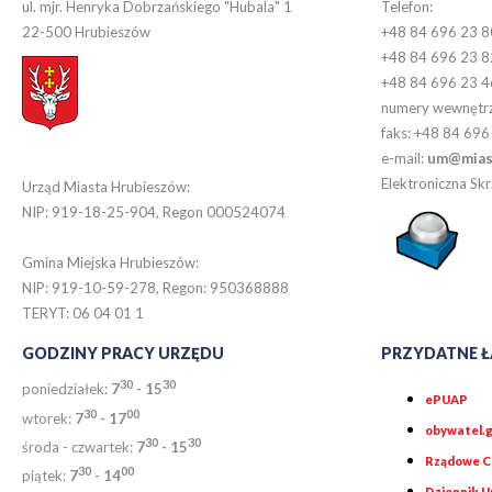
ul. mjr. Henryka Dobrzańskiego "Hubala" 1
Telefon:
22-500 Hrubieszów
+48 84 696 23 8
+48 84 696 23 8
+48 84 696 23 4
numery wewnętr
faks: +48 84 696
e-mail:
um@miast
Elektroniczna S
Urząd Miasta Hrubieszów:
NIP: 919-18-25-904, Regon 000524074
Gmina Miejska Hrubieszów:
NIP: 919-10-59-278, Regon: 950368888
TERYT: 06 04 01 1
GODZINY PRACY URZĘDU
PRZYDATNE Ł
30
30
poniedziałek:
7
- 15
ePUAP
30
0
0
wtorek:
7
- 17
obywatel.g
30
30
środa - czwartek:
7
- 15
Rządowe Ce
30
00
piątek:
7
- 14
Dziennik 