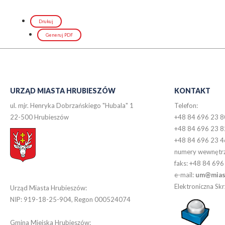
Drukuj
Generuj PDF
URZĄD MIASTA HRUBIESZÓW
KONTAKT
ul. mjr. Henryka Dobrzańskiego "Hubala" 1
Telefon:
22-500 Hrubieszów
+48 84 696 23 8
+48 84 696 23 8
+48 84 696 23 4
numery wewnętr
faks: +48 84 696
e-mail:
um@miast
Elektroniczna S
Urząd Miasta Hrubieszów:
NIP: 919-18-25-904, Regon 000524074
Gmina Miejska Hrubieszów: