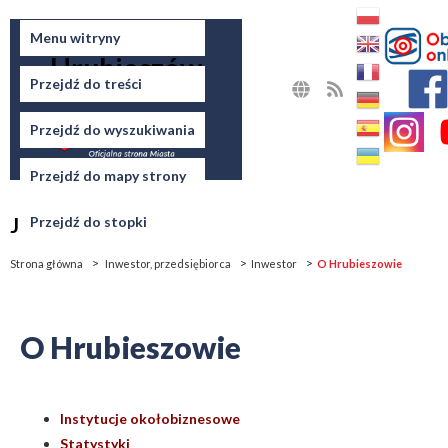
Miasto
Menu witryny
Hrubieszów
Przejdź do treści
MAPA
RSS
STRONY
Przejdź do wyszukiwania
Przejdź do mapy strony
Jesteś tutaj
Przejdź do stopki
Strona główna
Inwestor, przedsiębiorca
Inwestor
O Hrubieszowie
O Hrubieszowie
Instytucje okołobiznesowe
Statystyki