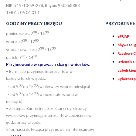
NIP: 919-10-59-278, Regon: 950368888
TERYT: 06 04 01 1
GODZINY PRACY URZĘDU
PRZYDATNE Ł
30
30
poniedziałek:
7
- 15
ePUAP
30
0
0
wtorek:
7
- 17
obywatel.g
30
30
środa - czwartek:
7
- 15
Rządowe Ce
30
00
piątek:
7
- 14
Dziennik 
Przyjmowanie w sprawach skarg i wniosków:
Lubelskie
• Burmistrz przyjmuje interesantów w
każdy wtorek w godz.:
Cyberbezp
00
00
- od 9
do 18
(w pierwszy wtorek miesiąca)
00
00
- od 9
do 14
(w pozostałe wtorki w
miesiącu).
• Zastępca Burmistrza, Sekretarz i dyrektorzy
wydziałów przyjmują interesantów codziennie w
godz. pracy Urzędu.
Informacja dotycząca przyjmowania interesantów