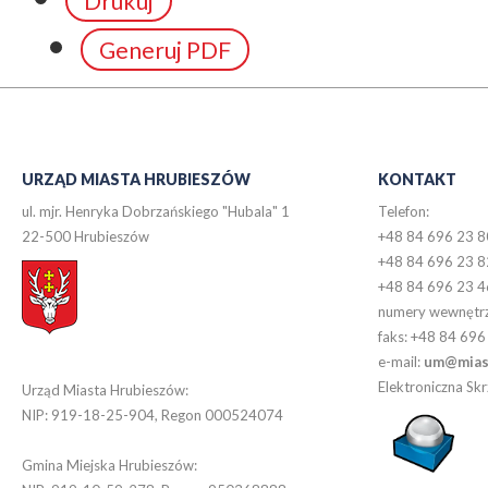
Drukuj
Generuj PDF
URZĄD MIASTA HRUBIESZÓW
KONTAKT
ul. mjr. Henryka Dobrzańskiego "Hubala" 1
Telefon:
22-500 Hrubieszów
+48 84 696 23 8
+48 84 696 23 8
+48 84 696 23 4
numery wewnętr
faks: +48 84 696
e-mail:
um@miast
Elektroniczna S
Urząd Miasta Hrubieszów:
NIP: 919-18-25-904, Regon 000524074
Gmina Miejska Hrubieszów: