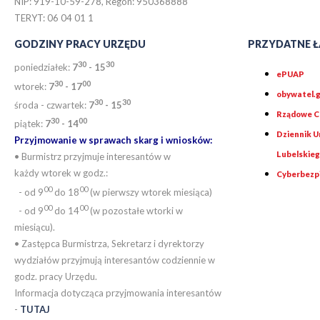
NIP: 919-10-59-278, Regon: 950368888
TERYT: 06 04 01 1
GODZINY PRACY URZĘDU
PRZYDATNE Ł
30
30
poniedziałek:
7
- 15
ePUAP
30
0
0
wtorek:
7
- 17
obywatel.g
30
30
środa - czwartek:
7
- 15
Rządowe Ce
30
00
piątek:
7
- 14
Dziennik 
Przyjmowanie w sprawach skarg i wniosków:
Lubelskie
• Burmistrz przyjmuje interesantów w
każdy wtorek w godz.:
Cyberbezp
00
00
- od 9
do 18
(w pierwszy wtorek miesiąca)
00
00
- od 9
do 14
(w pozostałe wtorki w
miesiącu).
• Zastępca Burmistrza, Sekretarz i dyrektorzy
wydziałów przyjmują interesantów codziennie w
godz. pracy Urzędu.
Informacja dotycząca przyjmowania interesantów
-
TUTAJ