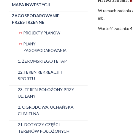
Nazwa zadania:
B
MAPA INWESTYCJI
W ramach zadania w
ZAGOSPODAROWANIE
mb.
PRZESTRZENNE
Wartość zadania:
4
PROJEKTY PLANÓW
PLANY
ZAGOSPODAROWANIA
1. ŻEROMSKIEGO I ETAP
22.TEREN REKREACJI I
SPORTU
23. TEREN POŁOŻONY PRZY
UL. ŁANY
2. OGRODOWA, UCHAŃSKA,
CHMIELNA
21. DOTYCZY CZĘŚCI
TERENÓW POŁOŻONYCH