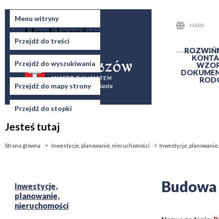
Miasto
Menu witryny
MAPA
Hrubieszów
STRONY
Przejdź do treści
ROZWIŃ
KONTA
Przejdź do wyszukiwania
WZO
DOKUME
ROD
Przejdź do mapy strony
Przejdź do stopki
Jesteś tutaj
Strona główna
Inwestycje, planowanie, nieruchomości
Inwestycje, planowanie
Budowa 
Inwestycje,
planowanie,
nieruchomości