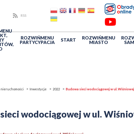
RSS
MENU
KT,
ROZWIŃ
MENU
ROZWIŃ
MENU
ROZ
RY
START
PARTYCYPACJA
MIASTO
SA
NTÓW,
O
, nieruchomości
Inwestycje
2022
Budowa sieci wodociągowej w ul. Wiśniowe
sieci wodociągowej w ul. Wiśni