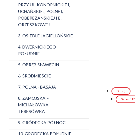
PRZY UL. KONOPNICKIEJ,
UCHAŃSKIEJ, POLNEJ,
POBEREŻAŃSKIEJ I E.
ORZESZKOWEJ
3. OSIEDLE JAGIELLOŃSKIE
4. DWERNICKIEGO
POŁUDNIE
5. OBRĘB SŁAWĘCIN
6. ŚRÓDMIEŚCIE
7. POLNA - BASAJA
Drukuj
8. ZAMOJSKA –
Generuj P
MICHAŁÓWKA -
TERESÓWKA
9. GRÓDECKA PÓŁNOC
10. GRÓDECKA POŁUDNIE