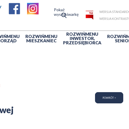
Pokaż
WERSJA STANDAR
wyszukiwarkę
WERSJA KONTRAS
ROZWIŃ
MENU
WIŃ
MENU
ROZWIŃ
MENU
ROZWIŃ
INWESTOR,
MORZĄD
MIESZKANIEC
SENIO
PRZEDSIĘBIORCA
j
POWRÓT >
owej