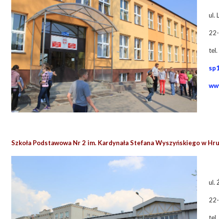
ul.
22-
tel
sp
www
S
zkoła Podstawowa Nr 2 im. Kardynała Stefana Wyszyńskiego w Hr
ul.
22-
tel