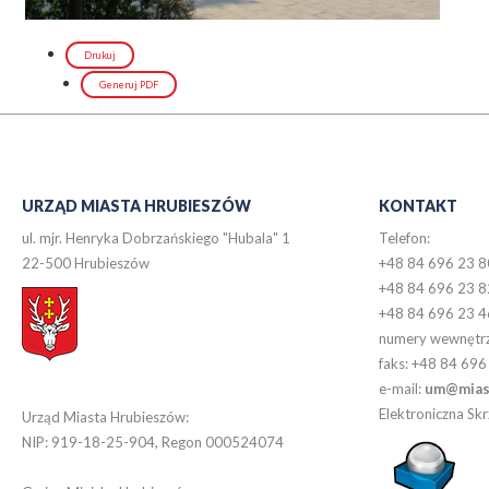
Drukuj
Generuj PDF
URZĄD MIASTA HRUBIESZÓW
KONTAKT
ul. mjr. Henryka Dobrzańskiego "Hubala" 1
Telefon:
22-500 Hrubieszów
+48 84 696 23 8
+48 84 696 23 8
+48 84 696 23 4
numery wewnętr
faks: +48 84 696
e-mail:
um@miast
Elektroniczna S
Urząd Miasta Hrubieszów:
NIP: 919-18-25-904, Regon 000524074