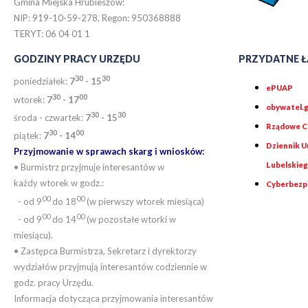
Gmina Miejska Hrubieszów:
NIP: 919-10-59-278, Regon: 950368888
TERYT: 06 04 01 1
GODZINY PRACY URZĘDU
PRZYDATNE Ł
30
30
poniedziałek:
7
- 15
ePUAP
30
0
0
wtorek:
7
- 17
obywatel.g
30
30
środa - czwartek:
7
- 15
Rządowe Ce
30
00
piątek:
7
- 14
Dziennik 
Przyjmowanie w sprawach skarg i wniosków:
Lubelskie
• Burmistrz przyjmuje interesantów w
każdy wtorek w godz.:
Cyberbezp
00
00
- od 9
do 18
(w pierwszy wtorek miesiąca)
00
00
- od 9
do 14
(w pozostałe wtorki w
miesiącu).
• Zastępca Burmistrza, Sekretarz i dyrektorzy
wydziałów przyjmują interesantów codziennie w
godz. pracy Urzędu.
Informacja dotycząca przyjmowania interesantów