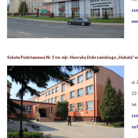
zs
ww
Szkoła Podstawowa Nr 3 im. mjr. Henryka Dobrzańskiego „Hubala” 
ul.
22-
tel
zs
sp3