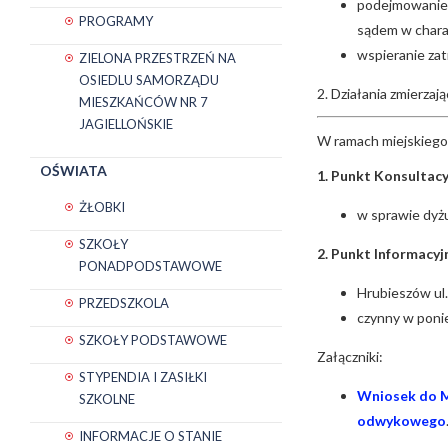
podejmowanie 
PROGRAMY
sądem w charak
wspieranie zat
ZIELONA PRZESTRZEŃ NA
OSIEDLU SAMORZĄDU
2. Działania zmierza
MIESZKAŃCÓW NR 7
JAGIELLOŃSKIE
W ramach miejskiego 
OŚWIATA
1. Punkt Konsultacy
ŻŁOBKI
w sprawie dyż
SZKOŁY
2. Punkt Informacyj
PONADPODSTAWOWE
Hrubieszów ul
PRZEDSZKOLA
czynny w ponie
SZKOŁY PODSTAWOWE
Załączniki:
STYPENDIA I ZASIŁKI
Wniosek do M
SZKOLNE
odwykowego
INFORMACJE O STANIE