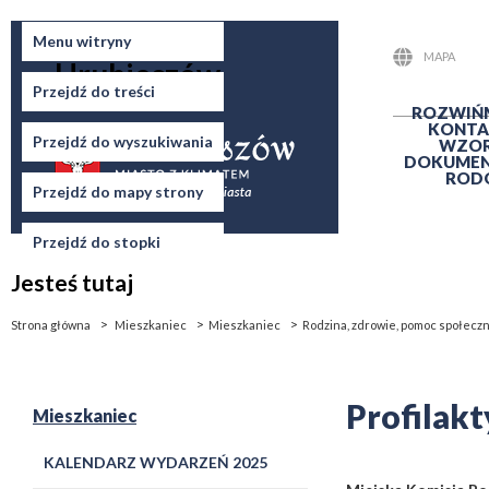
Miasto
Menu witryny
MAPA
Hrubieszów
STRONY
Przejdź do treści
ROZWIŃ
KONTA
Przejdź do wyszukiwania
WZO
DOKUME
ROD
Przejdź do mapy strony
Przejdź do stopki
Jesteś tutaj
Strona główna
Mieszkaniec
Mieszkaniec
Rodzina, zdrowie, pomoc społecz
Profilakt
Mieszkaniec
KALENDARZ WYDARZEŃ 2025