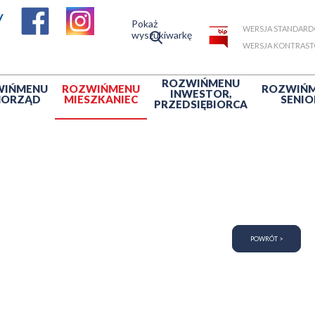
Pokaż
WERSJA STANDAR
wyszukiwarkę
WERSJA KONTRAS
ROZWIŃ
MENU
WIŃ
MENU
ROZWIŃ
MENU
ROZWIŃ
INWESTOR,
MORZĄD
MIESZKANIEC
SENIO
PRZEDSIĘBIORCA
POWRÓT >