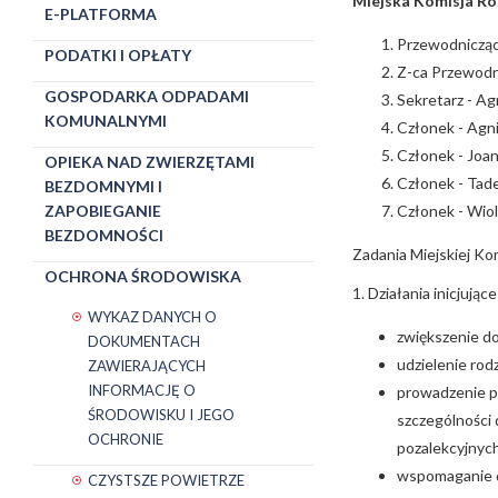
Miejska Komisja R
E-PLATFORMA
Przewodnicząc
PODATKI I OPŁATY
Z-ca Przewodn
GOSPODARKA ODPADAMI
Sekretarz - A
KOMUNALNYMI
Członek - Agn
Członek - Joa
OPIEKA NAD ZWIERZĘTAMI
Członek - Tad
BEZDOMNYMI I
Członek - Wiol
ZAPOBIEGANIE
BEZDOMNOŚCI
Zadania Miejskiej K
OCHRONA ŚRODOWISKA
1. Działania inicjując
WYKAZ DANYCH O
zwiększenie do
DOKUMENTACH
udzielenie rod
ZAWIERAJĄCYCH
INFORMACJĘ O
prowadzenie pr
ŚRODOWISKU I JEGO
szczególności 
OCHRONIE
pozalekcyjnyc
wspomaganie dz
CZYSTSZE POWIETRZE