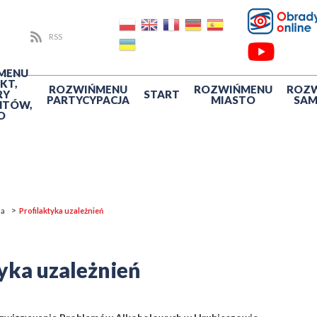
RSS
MENU
KT,
ROZWIŃ
MENU
ROZWIŃ
MENU
ROZ
RY
START
PARTYCYPACJA
MIASTO
SA
NTÓW,
O
na
Profilaktyka uzależnień
yka uzależnień