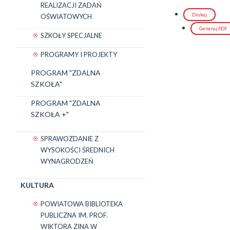
REALIZACJI ZADAŃ
Drukuj
OŚWIATOWYCH
Generuj PDF
SZKOŁY SPECJALNE
PROGRAMY I PROJEKTY
PROGRAM "ZDALNA
SZKOŁA"
PROGRAM "ZDALNA
SZKOŁA +"
SPRAWOZDANIE Z
WYSOKOŚCI ŚREDNICH
WYNAGRODZEŃ
KULTURA
POWIATOWA BIBLIOTEKA
PUBLICZNA IM. PROF.
WIKTORA ZINA W