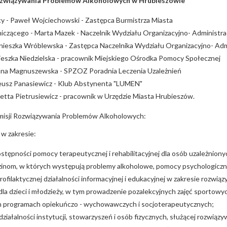
ozwiązywania Problemów Alkoholowych w Hrubieszowie
y - Paweł Wojciechowski - Zastępca Burmistrza Miasta
iczącego - Marta Mazek - Naczelnik Wydziału Organizacyjno- Administr
gnieszka Wróblewska - Zastępca Naczelnika Wydziału Organizacyjno- Ad
ieszka Niedzielska - pracownik Miejskiego Ośrodka Pomocy Społecznej
nna Magnuszewska - SPZOZ Poradnia Leczenia Uzależnień
eusz Panasiewicz - Klub Abstynenta "LUMEN"
etta Pietrusiewicz - pracownik w Urzędzie Miasta Hrubieszów.
omisji Rozwiązywania Problemów Alkoholowych:
e w zakresie:
stępności pomocy terapeutycznej i rehabilitacyjnej dla osób uzależniony
zinom, w których występują problemy alkoholowe, pomocy psychologicznej
ofilaktycznej działalności informacyjnej i edukacyjnej w zakresie rozwi
dla dzieci i młodzieży, w tym prowadzenie pozalekcyjnych zajęć sportowyc
h programach opiekuńczo - wychowawczych i socjoterapeutycznych;
iałalności instytucji, stowarzyszeń i osób fizycznych, służącej rozwią