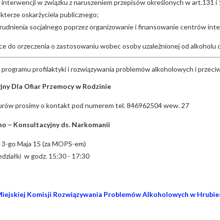
interwencji w związku z naruszeniem przepisów określonych w art.131 
terze oskarżyciela publicznego;
rudnienia socjalnego poprzez organizowanie i finansowanie centrów integ
jące do orzeczenia o zastosowaniu wobec osoby uzależnionej od alkoholu
programu profilaktyki i rozwiązywania problemów alkoholowych i przeciw
jny Dla Ofiar Przemocy w Rodzinie
urów prosimy o kontakt pod numerem tel. 846962504 wew. 27
no – Konsultacyjny ds. Narkomanii
. 3-go Maja 15 (za MOPS-em)
działki w godz. 15:30 - 17:30
iejskiej Komisji Rozwiązywania Problemów Alkoholowych w Hrubies
.