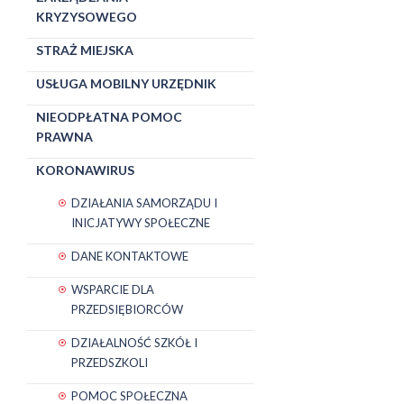
KRYZYSOWEGO
STRAŻ MIEJSKA
USŁUGA MOBILNY URZĘDNIK
NIEODPŁATNA POMOC
PRAWNA
KORONAWIRUS
DZIAŁANIA SAMORZĄDU I
INICJATYWY SPOŁECZNE
DANE KONTAKTOWE
WSPARCIE DLA
PRZEDSIĘBIORCÓW
DZIAŁALNOŚĆ SZKÓŁ I
PRZEDSZKOLI
POMOC SPOŁECZNA