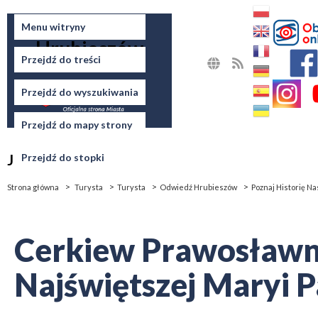
Miasto
Menu witryny
Hrubieszów
Przejdź do treści
MAPA
RSS
STRONY
Przejdź do wyszukiwania
Przejdź do mapy strony
Jesteś tutaj
Przejdź do stopki
Strona główna
Turysta
Turysta
Odwiedź Hrubieszów
Poznaj Historię N
Cerkiew Prawosławna
Najświętszej Maryi 