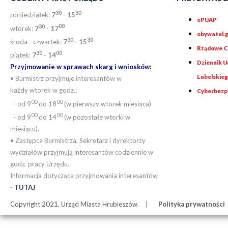
30
30
poniedziałek:
7
- 15
ePUAP
30
0
0
wtorek:
7
- 17
obywatel.g
30
30
środa - czwartek:
7
- 15
Rządowe Ce
30
00
piątek:
7
- 14
Dziennik 
Przyjmowanie w sprawach skarg i wniosków:
Lubelskie
• Burmistrz przyjmuje interesantów w
każdy wtorek w godz.:
Cyberbezp
00
00
- od 9
do 18
(w pierwszy wtorek miesiąca)
00
00
- od 9
do 14
(w pozostałe wtorki w
miesiącu).
• Zastępca Burmistrza, Sekretarz i dyrektorzy
wydziałów przyjmują interesantów codziennie w
godz. pracy Urzędu.
Informacja dotycząca przyjmowania interesantów
-
TUTAJ
Copyright 2021. Urząd Miasta Hrubieszów.
Polityka prywatności