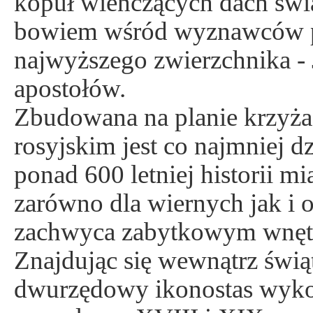
kopuł wieńczących dach świą
bowiem wśród wyznawców p
najwyższego zwierzchnika - 
apostołów.
Zbudowana na planie krzyża 
rosyjskim jest co najmniej 
ponad 600 letniej historii m
zarówno dla wiernych jak i 
zachwyca zabytkowym wnętr
Znajdując się wewnątrz świ
dwurzędowy ikonostas wyko