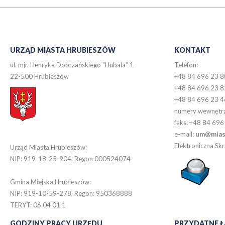
URZĄD MIASTA HRUBIESZÓW
KONTAKT
ul. mjr. Henryka Dobrzańskiego "Hubala" 1
Telefon:
22-500 Hrubieszów
+48 84 696 23 8
+48 84 696 23 8
+48 84 696 23 4
numery wewnętr
faks: +48 84 696
e-mail:
um@miast
Elektroniczna S
Urząd Miasta Hrubieszów:
NIP: 919-18-25-904, Regon 000524074
Gmina Miejska Hrubieszów:
NIP: 919-10-59-278, Regon: 950368888
TERYT: 06 04 01 1
GODZINY PRACY URZĘDU
PRZYDATNE Ł