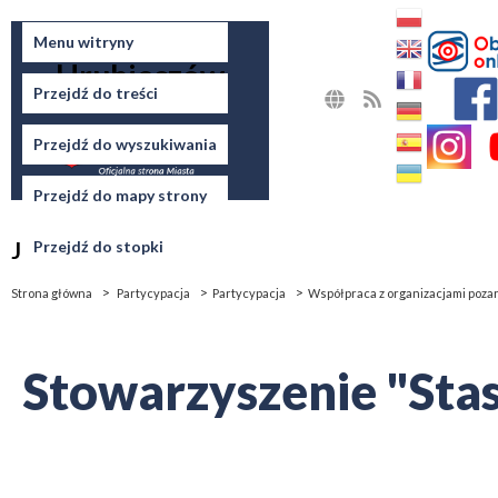
Miasto
Menu witryny
Hrubieszów
Przejdź do treści
MAPA
RSS
STRONY
Przejdź do wyszukiwania
Przejdź do mapy strony
Jesteś tutaj
Przejdź do stopki
Strona główna
Partycypacja
Partycypacja
Współpraca z organizacjami poz
Stowarzyszenie "Stas