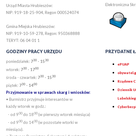
Elektroniczna S
Urząd Miasta Hrubieszów:
NIP: 919-18-25-904, Regon 000524074
Gmina Miejska Hrubieszów:
NIP: 919-10-59-278, Regon: 950368888
TERYT: 06 04 01 1
GODZINY PRACY URZĘDU
PRZYDATNE Ł
30
30
poniedziałek:
7
- 15
ePUAP
30
0
0
wtorek:
7
- 17
obywatel.g
30
30
środa - czwartek:
7
- 15
Rządowe Ce
30
00
piątek:
7
- 14
Dziennik 
Przyjmowanie w sprawach skarg i wniosków:
Lubelskie
• Burmistrz przyjmuje interesantów w
każdy wtorek w godz.:
Cyberbezp
00
00
- od 9
do 18
(w pierwszy wtorek miesiąca)
00
00
- od 9
do 14
(w pozostałe wtorki w
miesiącu).