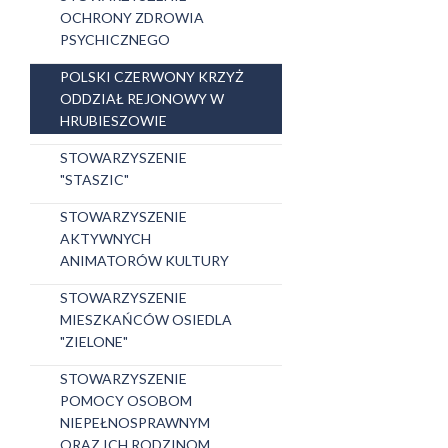
OCHRONY ZDROWIA
PSYCHICZNEGO
POLSKI CZERWONY KRZYŻ
ODDZIAŁ REJONOWY W
HRUBIESZOWIE
STOWARZYSZENIE
"STASZIC"
STOWARZYSZENIE
AKTYWNYCH
ANIMATORÓW KULTURY
STOWARZYSZENIE
MIESZKAŃCÓW OSIEDLA
"ZIELONE"
STOWARZYSZENIE
POMOCY OSOBOM
NIEPEŁNOSPRAWNYM
ORAZ ICH RODZINOM