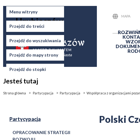
Miasto
Menu witryny
MAPA
Hrubieszów
STRONY
Przejdź do treści
ROZWIŃ
KONTA
Przejdź do wyszukiwania
WZO
DOKUME
ROD
Przejdź do mapy strony
Przejdź do stopki
Jesteś tutaj
Strona główna
Partycypacja
Partycypacja
Współpraca z organizacjami poz
Polski C
Partycypacja
OPRACOWANIE STRATEGII
ROZWOJU