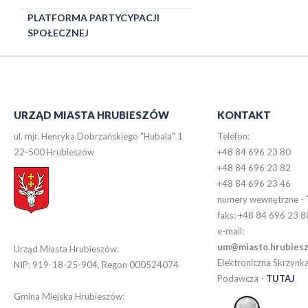
PLATFORMA PARTYCYPACJI
SPOŁECZNEJ
URZĄD MIASTA HRUBIESZÓW
KONTAKT
ul. mjr. Henryka Dobrzańskiego "Hubala" 1
Telefon:
22-500 Hrubieszów
+48 84 696 23 80
+48 84 696 23 82
+48 84 696 23 46
numery wewnętrzne -
faks: +48 84 696 23 8
e-mail:
um@miasto.hrubiesz
Urząd Miasta Hrubieszów:
Elektroniczna Skrzynk
NIP: 919-18-25-904, Regon 000524074
Podawcza
-
TUTAJ
Gmina Miejska Hrubieszów: