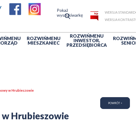
Pokaż
WERSJA STANDAR
wyszukiwarkę
WERSJA KONTRAS
ROZWIŃ
MENU
WIŃ
MENU
ROZWIŃ
MENU
ROZWIŃ
INWESTOR,
MORZĄD
MIESZKANIEC
SENIO
PRZEDSIĘBIORCA
onowy w Hrubieszowie
POWRÓT >
 w Hrubieszowie