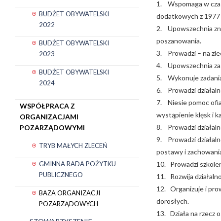
1. Wspomaga w czasie
BUDŻET OBYWATELSKI
dodatkowych z 1977 r.
2022
2. Upowszechnia zna
poszanowania.
BUDŻET OBYWATELSKI
3. Prowadzi – na zl
2023
4. Upowszechnia zas
BUDŻET OBYWATELSKI
5. Wykonuje zadania
2024
6. Prowadzi działaln
7. Niesie pomoc ofia
WSPÓŁPRACA Z
wystąpienie klęsk i k
ORGANIZACJAMI
8. Prowadzi działaln
POZARZĄDOWYMI
9. Prowadzi działaln
TRYB MAŁYCH ZLECEŃ
postawy i zachowania
10. Prowadzi szkolen
GMINNA RADA POŻYTKU
PUBLICZNEGO
11. Rozwija działalno
12. Organizuje i prow
BAZA ORGANIZACJI
dorosłych.
POZARZĄDOWYCH
13. Działa na rzecz