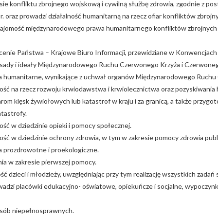
 konfliktu zbrojnego wojskową i cywilną służbę zdrowia, zgodnie z po
 oraz prowadzi działalność humanitarną na rzecz ofiar konfliktów zbrojn
jomość międzynarodowego prawa humanitarnego konfliktów zbrojnych i 
ecenie Państwa – Krajowe Biuro Informacji, przewidziane w Konwencjac
ady i ideały Międzynarodowego Ruchu Czerwonego Krzyża i Czerwoneg
 humanitarne, wynikające z uchwał organów Międzynarodowego Ruchu 
ość na rzecz rozwoju krwiodawstwa i krwiolecznictwa oraz pozyskiwani
rom klęsk żywiołowych lub katastrof w kraju i za granicą, a także prz
atastrofy.
ość w dziedzinie opieki i pomocy społecznej.
ość w dziedzinie ochrony zdrowia, w tym w zakresie pomocy zdrowia publ
 prozdrowotne i proekologiczne.
ia w zakresie pierwszej pomocy.
ść dzieci i młodzieży, uwzględniając przy tym realizację wszystkich zada
adzi placówki edukacyjno- oświatowe, opiekuńcze i socjalne, wypoczynkowe
 osób niepełnosprawnych.