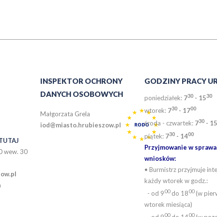
INSPEKTOR OCHRONY
GODZINY PRACY U
DANYCH OSOBOWYCH
30
30
poniedziałek:
7
- 15
30
0
0
wtorek:
7
- 17
Małgorzata Grela
30
środa - czwartek:
7
- 1
iod@miasto.hrubieszow.pl
30
00
piątek:
7
- 14
TUTAJ
Przyjmowanie w sprawac
0 wew. 30
wniosków:
• Burmistrz przyjmuje in
ow.pl
każdy wtorek w godz.:
a
00
00
- od 9
do 18
(w pier
wtorek miesiąca)
00
00