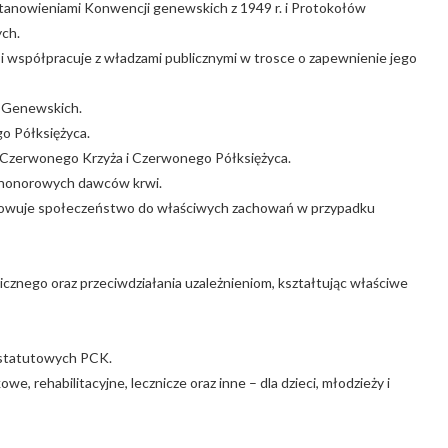
stanowieniami Konwencji genewskich z 1949 r. i Protokołów
ych.
współpracuje z władzami publicznymi w trosce o zapewnienie jego
h Genewskich.
o Półksiężyca.
Czerwonego Krzyża i Czerwonego Półksiężyca.
a honorowych dawców krwi.
ygotowuje społeczeństwo do właściwych zachowań w przypadku
icznego oraz przeciwdziałania uzależnieniom, kształtując właściwe
ń statutowych PCK.
, rehabilitacyjne, lecznicze oraz inne – dla dzieci, młodzieży i