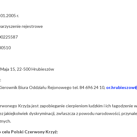
01.2005 r.
warzyszenie rejestrowe
00225587
00510
 3 Maja 15, 22-500 Hrubieszów
:
ierownik Biura Oddziału Rejonowego tel. 84 696 24 10,
or.hrubieszow@
wonego Krzyża jest zapobieganie cierpieniom ludzkim i ich łagodzenie w
z jakiejkolwiek dyskryminacji, zwłaszcza z powodu narodowości, przynależn
znych.
o celu Polski Czerwony Krzyż: