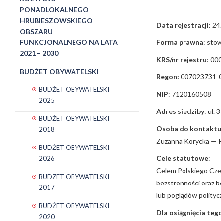
PONADLOKALNEGO
HRUBIESZOWSKIEGO
Data rejestracji:
24.
OBSZARU
Forma prawna
: sto
FUNKCJONALNEGO NA LATA
2021 – 2030
KRS/nr rejestru
: 00
BUDŻET OBYWATELSKI
Regon:
007023731-
BUDŻET OBYWATELSKI
NIP
: 7120160508
2025
Adres siedziby
: ul.
BUDŻET OBYWATELSKI
Osoba do kontaktu
2018
Zuzanna Korycka — K
BUDŻET OBYWATELSKI
Cele statutowe
:
2026
Celem Polskiego Czer
BUDZET OBYWATELSKI
bezstronności oraz be
2017
lub poglądów polityc
BUDŻET OBYWATELSKI
Dla osiągnięcia teg
2020