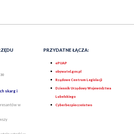
RZĘDU
PRZYDATNE ŁĄCZA:
ePUAP
obywatel.gov.pl
30
5
Rządowe Centrum Legislacji
Dziennik Urzędowy Województwa
h skarg i
Lubelskiego
teresantów w
Cyberbezpieczeństwo
wszy