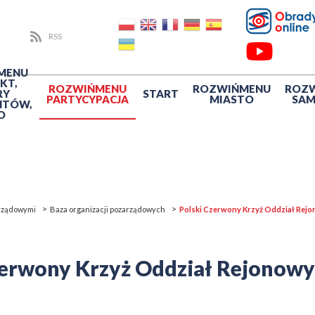
RSS
MENU
KT,
ROZWIŃ
MENU
ROZWIŃ
MENU
ROZ
RY
START
PARTYCYPACJA
MIASTO
SA
NTÓW,
O
arządowymi
Baza organizacji pozarządowych
Polski Czerwony Krzyż Oddział Rej
zerwony Krzyż Oddział Rejonowy