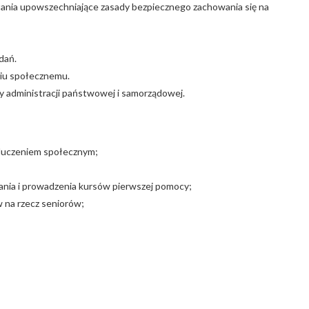
ania upowszechniające zasady bezpiecznego zachowania się na
dań.
niu społecznemu.
ny administracji państwowej i samorządowej.
ykluczeniem społecznym;
nia i prowadzenia kursów pierwszej pomocy;
w na rzecz seniorów;