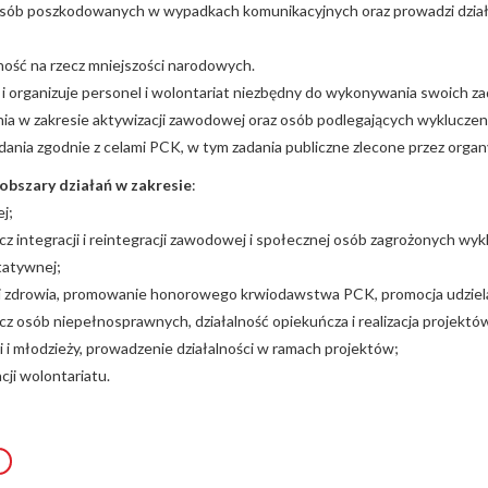
 osób poszkodowanych w wypadkach komunikacyjnych oraz prowadzi dział
ność na rzecz mniejszości narodowych.
i i organizuje personel i wolontariat niezbędny do wykonywania swoich za
ia w zakresie aktywizacji zawodowej oraz osób podlegających wyklucze
adania zgodnie z celami PCK, w tym zadania publiczne zlecone przez orga
bszary działań w zakresie
:
j;
ecz integracji i reintegracji zawodowej i społecznej osób zagrożonych w
tatywnej;
i zdrowia, promowanie honorowego krwiodawstwa PCK, promocja udziela
ecz osób niepełnosprawnych, działalność opiekuńcza i realizacja projektó
i młodzieży, prowadzenie działalności w ramach projektów;
cji wolontariatu.