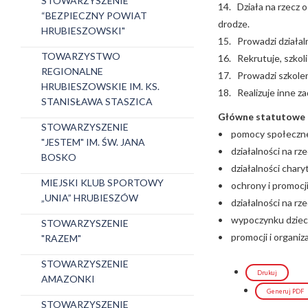
STOWARZYSZENIE
14. Działa na rzecz
“BEZPIECZNY POWIAT
drodze.
HRUBIESZOWSKI"
15. Prowadzi działal
TOWARZYSTWO
16. Rekrutuje, szkol
REGIONALNE
17. Prowadzi szkolen
HRUBIESZOWSKIE IM. KS.
18. Realizuje inne z
STANISŁAWA STASZICA
Główne statutowe o
STOWARZYSZENIE
• pomocy społeczne
"JESTEM" IM. ŚW. JANA
• działalności na rz
BOSKO
• działalności chary
MIEJSKI KLUB SPORTOWY
• ochrony i promocj
„UNIA” HRUBIESZÓW
• działalności na rz
• wypoczynku dzieci 
STOWARZYSZENIE
• promocji i organiza
"RAZEM"
STOWARZYSZENIE
Drukuj
AMAZONKI
Generuj PDF
STOWARZYSZENIE