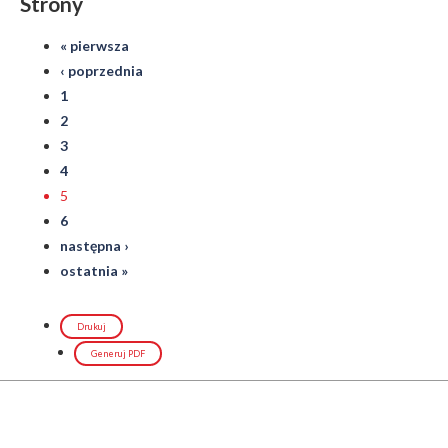
Strony
« pierwsza
‹ poprzednia
1
2
3
4
5
6
następna ›
ostatnia »
Drukuj
Generuj PDF