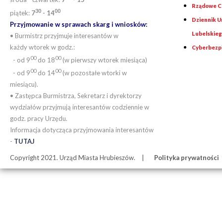
Rządowe Ce
30
00
piątek:
7
- 14
Dziennik 
Przyjmowanie w sprawach skarg i wniosków:
Lubelskie
• Burmistrz przyjmuje interesantów w
każdy wtorek w godz.:
Cyberbezp
00
00
- od 9
do 18
(w pierwszy wtorek miesiąca)
00
00
- od 9
do 14
(w pozostałe wtorki w
miesiącu).
• Zastępca Burmistrza, Sekretarz i dyrektorzy
wydziałów przyjmują interesantów codziennie w
godz. pracy Urzędu.
Informacja dotycząca przyjmowania interesantów
-
TUTAJ
Copyright 2021. Urząd Miasta Hrubieszów.
Polityka prywatności