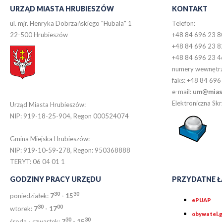
URZĄD MIASTA HRUBIESZÓW
KONTAKT
ul. mjr. Henryka Dobrzańskiego "Hubala" 1
Telefon:
22-500 Hrubieszów
+48 84 696 23 8
+48 84 696 23 8
+48 84 696 23 4
numery wewnętr
faks: +48 84 696
e-mail:
um@miast
Elektroniczna S
Urząd Miasta Hrubieszów:
NIP: 919-18-25-904, Regon 000524074
Gmina Miejska Hrubieszów:
NIP: 919-10-59-278, Regon: 950368888
TERYT: 06 04 01 1
GODZINY PRACY URZĘDU
PRZYDATNE Ł
30
30
poniedziałek:
7
- 15
ePUAP
30
0
0
wtorek:
7
- 17
obywatel.g
30
30
środa - czwartek:
7
- 15