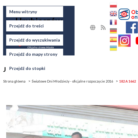
Miasto
Menu witryny
Hrubieszów
Przejdź do treści
MAPA
RSS
STRONY
Przejdź do wyszukiwania
Przejdź do mapy strony
Jesteś tutaj
Przejdź do stopki
Strona główna
Światowe Dni Młodzieży - oficjalne rozpoczęcie 2016
182 A 1662