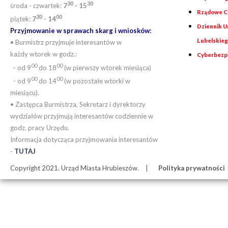
30
30
środa - czwartek:
7
- 15
Rządowe Ce
30
00
piątek:
7
- 14
Dziennik 
Przyjmowanie w sprawach skarg i wniosków:
Lubelskie
• Burmistrz przyjmuje interesantów w
każdy wtorek w godz.:
Cyberbezp
00
00
- od 9
do 18
(w pierwszy wtorek miesiąca)
00
00
- od 9
do 14
(w pozostałe wtorki w
miesiącu).
• Zastępca Burmistrza, Sekretarz i dyrektorzy
wydziałów przyjmują interesantów codziennie w
godz. pracy Urzędu.
Informacja dotycząca przyjmowania interesantów
-
TUTAJ
Copyright 2021. Urząd Miasta Hrubieszów.
Polityka prywatności