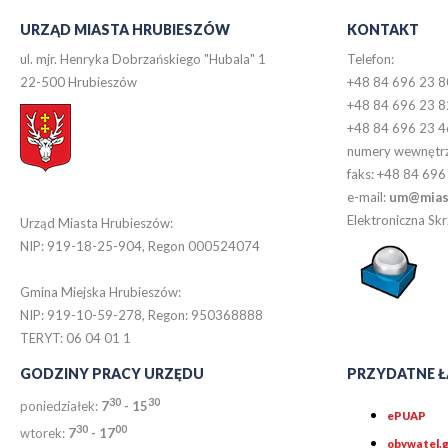
URZĄD MIASTA HRUBIESZÓW
KONTAKT
ul. mjr. Henryka Dobrzańskiego "Hubala" 1
Telefon:
22-500 Hrubieszów
+48 84 696 23 8
+48 84 696 23 8
+48 84 696 23 4
numery wewnętr
faks: +48 84 696
e-mail:
um@miast
Elektroniczna S
Urząd Miasta Hrubieszów:
NIP: 919-18-25-904, Regon 000524074
Gmina Miejska Hrubieszów:
NIP: 919-10-59-278, Regon: 950368888
TERYT: 06 04 01 1
GODZINY PRACY URZĘDU
PRZYDATNE Ł
30
30
poniedziałek:
7
- 15
ePUAP
30
0
0
wtorek:
7
- 17
obywatel.g