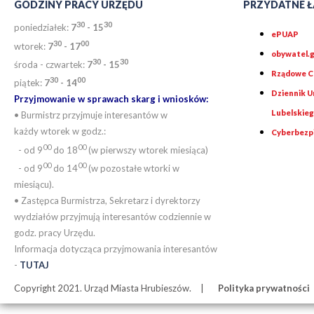
GODZINY PRACY URZĘDU
PRZYDATNE Ł
30
30
poniedziałek:
7
- 15
ePUAP
30
0
0
wtorek:
7
- 17
obywatel.g
30
30
środa - czwartek:
7
- 15
Rządowe Ce
30
00
piątek:
7
- 14
Dziennik 
Przyjmowanie w sprawach skarg i wniosków:
Lubelskie
• Burmistrz przyjmuje interesantów w
każdy wtorek w godz.:
Cyberbezp
00
00
- od 9
do 18
(w pierwszy wtorek miesiąca)
00
00
- od 9
do 14
(w pozostałe wtorki w
miesiącu).
• Zastępca Burmistrza, Sekretarz i dyrektorzy
wydziałów przyjmują interesantów codziennie w
godz. pracy Urzędu.
Informacja dotycząca przyjmowania interesantów
-
TUTAJ
Copyright 2021. Urząd Miasta Hrubieszów.
Polityka prywatności