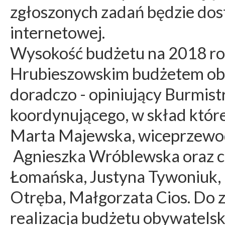
zgłoszonych zadań będzie dost
internetowej.
Wysokość budżetu na 2018 rok
Hrubieszowskim budżetem oby
doradczo - opiniujący Burmist
koordynującego, w skład któr
Marta Majewska, wiceprzewodni
Agnieszka Wróblewska oraz c
Łomańska, Justyna Tywoniuk, P
Otręba, Małgorzata Cios. Do 
realizacja budżetu obywatelski