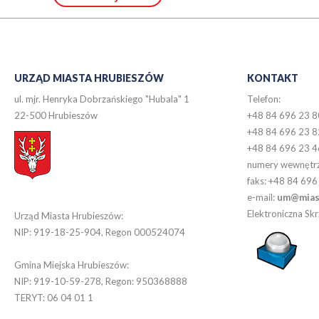
URZĄD MIASTA HRUBIESZÓW
KONTAKT
ul. mjr. Henryka Dobrzańskiego "Hubala" 1
Telefon:
22-500 Hrubieszów
+48 84 696 23 8
+48 84 696 23 8
+48 84 696 23 4
numery wewnętr
faks: +48 84 696
e-mail:
um@miast
Elektroniczna S
Urząd Miasta Hrubieszów:
NIP: 919-18-25-904, Regon 000524074
Gmina Miejska Hrubieszów:
NIP: 919-10-59-278, Regon: 950368888
TERYT: 06 04 01 1