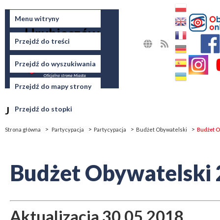
Miasto
Menu witryny
Hrubieszów
Przejdź do treści
MAPA
RSS
STRONY
Przejdź do wyszukiwania
Przejdź do mapy strony
Jesteś tutaj
Przejdź do stopki
Strona główna
Partycypacja
Partycypacja
Budżet Obywatelski
Budżet O
Budżet Obywatelski
Aktualizacja 30.05.2018