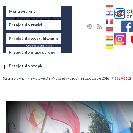
Miasto
Menu witryny
Hrubieszów
Przejdź do treści
MAPA
RSS
STRONY
Przejdź do wyszukiwania
Przejdź do mapy strony
Jesteś tutaj
Przejdź do stopki
Strona główna
Światowe Dni Młodzieży - oficjalne rozpoczęcie 2016
182 A 1602