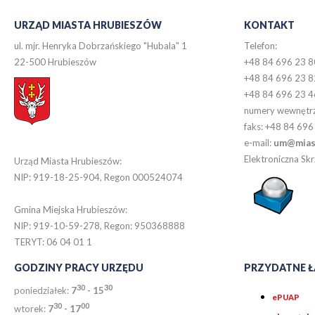
URZĄD MIASTA HRUBIESZÓW
KONTAKT
ul. mjr. Henryka Dobrzańskiego "Hubala" 1
Telefon:
22-500 Hrubieszów
+48 84 696 23 8
+48 84 696 23 8
+48 84 696 23 4
numery wewnętr
faks: +48 84 696
e-mail:
um@miast
Elektroniczna S
Urząd Miasta Hrubieszów:
NIP: 919-18-25-904, Regon 000524074
Gmina Miejska Hrubieszów:
NIP: 919-10-59-278, Regon: 950368888
TERYT: 06 04 01 1
GODZINY PRACY URZĘDU
PRZYDATNE Ł
30
30
poniedziałek:
7
- 15
ePUAP
30
0
0
wtorek:
7
- 17