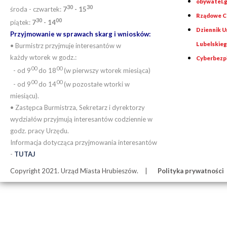
obywatel.g
30
30
środa - czwartek:
7
- 15
Rządowe Ce
30
00
piątek:
7
- 14
Dziennik 
Przyjmowanie w sprawach skarg i wniosków:
Lubelskie
• Burmistrz przyjmuje interesantów w
każdy wtorek w godz.:
Cyberbezp
00
00
- od 9
do 18
(w pierwszy wtorek miesiąca)
00
00
- od 9
do 14
(w pozostałe wtorki w
miesiącu).
• Zastępca Burmistrza, Sekretarz i dyrektorzy
wydziałów przyjmują interesantów codziennie w
godz. pracy Urzędu.
Informacja dotycząca przyjmowania interesantów
-
TUTAJ
Copyright 2021. Urząd Miasta Hrubieszów.
Polityka prywatności