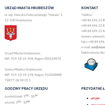
URZĄD MIASTA HRUBIESZÓW
KONTAKT
ul. mjr. Henryka Dobrzańskiego "Hubala" 1
Telefon:
22-500 Hrubieszów
+48 84 696 23 8
+48 84 696 23 8
+48 84 696 23 4
numery wewnętr
faks: +48 84 696
e-mail:
um@miast
Elektroniczna S
Urząd Miasta Hrubieszów:
NIP: 919-18-25-904, Regon 000524074
Gmina Miejska Hrubieszów:
NIP: 919-10-59-278, Regon: 950368888
TERYT: 06 04 01 1
GODZINY PRACY URZĘDU
PRZYDATNE Ł
30
30
poniedziałek:
7
- 15
ePUAP
30
0
0
wtorek:
7
- 17
obywatel.g