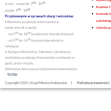
30
30
środa - czwartek:
7
- 15
Rządowe Ce
30
00
piątek:
7
- 14
Dziennik 
Przyjmowanie w sprawach skarg i wniosków:
Lubelskie
• Burmistrz przyjmuje interesantów w
każdy wtorek w godz.:
Cyberbezp
00
00
- od 9
do 18
(w pierwszy wtorek miesiąca)
00
00
- od 9
do 14
(w pozostałe wtorki w
miesiącu).
• Zastępca Burmistrza, Sekretarz i dyrektorzy
wydziałów przyjmują interesantów codziennie w
godz. pracy Urzędu.
Informacja dotycząca przyjmowania interesantów
-
TUTAJ
Copyright 2021. Urząd Miasta Hrubieszów.
Polityka prywatności