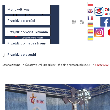
Miasto
Menu witryny
Hrubieszów
Przejdź do treści
MAPA
RSS
STRONY
Przejdź do wyszukiwania
Przejdź do mapy strony
Jesteś tutaj
Przejdź do stopki
Strona główna
Światowe Dni Młodzieży - oficjalne rozpoczęcie 2016
182 A 1762