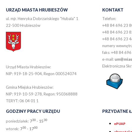
URZĄD MIASTA HRUBIESZÓW
KONTAKT
ul. mjr. Henryka Dobrzańskiego "Hubala" 1
Telefon:
22-500 Hrubieszów
+48 84 696 23 8
+48 84 696 23 8
+48 84 696 23 4
numery wewnętr
faks: +48 84 696
e-mail:
um@miast
Elektroniczna S
Urząd Miasta Hrubieszów:
NIP: 919-18-25-904, Regon 000524074
Gmina Miejska Hrubieszów:
NIP: 919-10-59-278, Regon: 950368888
TERYT: 06 04 01 1
GODZINY PRACY URZĘDU
PRZYDATNE Ł
30
30
poniedziałek:
7
- 15
ePUAP
30
0
0
wtorek:
7
- 17
obywatel.g