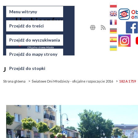
Miasto
Menu witryny
Hrubieszów
Przejdź do treści
MAPA
RSS
STRONY
Przejdź do wyszukiwania
Przejdź do mapy strony
Jesteś tutaj
Przejdź do stopki
Strona główna
Światowe Dni Młodzieży - oficjalne rozpoczęcie 2016
182 A 1719