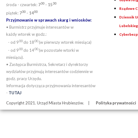
30
30
środa - czwartek:
7
- 15
Rządowe Ce
30
00
piątek:
7
- 14
Dziennik 
Przyjmowanie w sprawach skarg i wniosków:
Lubelskie
• Burmistrz przyjmuje interesantów w
każdy wtorek w godz.:
Cyberbezp
00
00
- od 9
do 18
(w pierwszy wtorek miesiąca)
00
00
- od 9
do 14
(w pozostałe wtorki w
miesiącu).
• Zastępca Burmistrza, Sekretarz i dyrektorzy
wydziałów przyjmują interesantów codziennie w
godz. pracy Urzędu.
Informacja dotycząca przyjmowania interesantów
-
TUTAJ
Copyright 2021. Urząd Miasta Hrubieszów.
Polityka prywatności