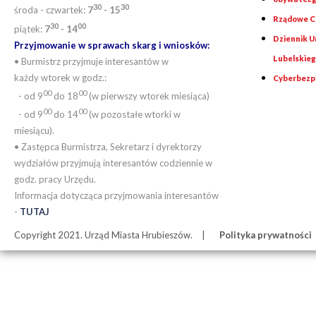
30
30
środa - czwartek:
7
- 15
Rządowe Ce
30
00
piątek:
7
- 14
Dziennik 
Przyjmowanie w sprawach skarg i wniosków:
Lubelskie
• Burmistrz przyjmuje interesantów w
każdy wtorek w godz.:
Cyberbezp
00
00
- od 9
do 18
(w pierwszy wtorek miesiąca)
00
00
- od 9
do 14
(w pozostałe wtorki w
miesiącu).
• Zastępca Burmistrza, Sekretarz i dyrektorzy
wydziałów przyjmują interesantów codziennie w
godz. pracy Urzędu.
Informacja dotycząca przyjmowania interesantów
-
TUTAJ
Copyright 2021. Urząd Miasta Hrubieszów.
Polityka prywatności