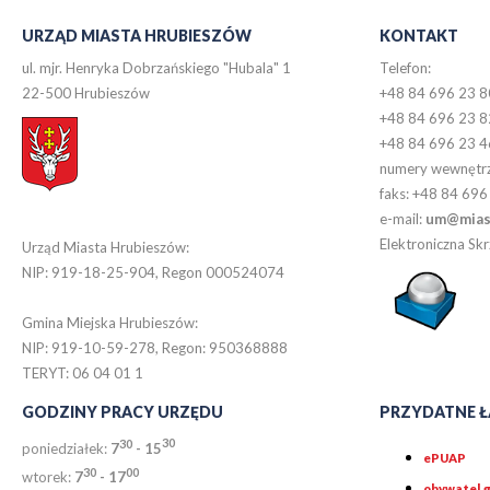
URZĄD MIASTA HRUBIESZÓW
KONTAKT
ul. mjr. Henryka Dobrzańskiego "Hubala" 1
Telefon:
22-500 Hrubieszów
+48 84 696 23 8
+48 84 696 23 8
+48 84 696 23 4
numery wewnętr
faks: +48 84 696
e-mail:
um@miast
Elektroniczna S
Urząd Miasta Hrubieszów:
NIP: 919-18-25-904, Regon 000524074
Gmina Miejska Hrubieszów:
NIP: 919-10-59-278, Regon: 950368888
TERYT: 06 04 01 1
GODZINY PRACY URZĘDU
PRZYDATNE Ł
30
30
poniedziałek:
7
- 15
ePUAP
30
0
0
wtorek:
7
- 17
obywatel.g