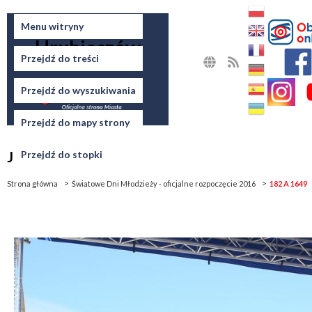
Miasto
Menu witryny
Hrubieszów
Przejdź do treści
MAPA
RSS
STRONY
Przejdź do wyszukiwania
Przejdź do mapy strony
Jesteś tutaj
Przejdź do stopki
Strona główna
Światowe Dni Młodzieży - oficjalne rozpoczęcie 2016
182 A 1649