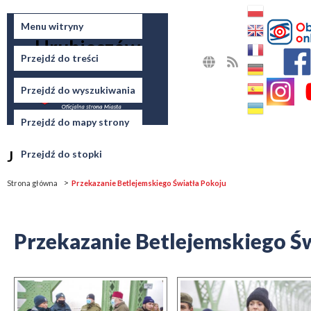
Miasto
Menu witryny
Hrubieszów
Przejdź do treści
MAPA
RSS
STRONY
Przejdź do wyszukiwania
Przejdź do mapy strony
Jesteś tutaj
Przejdź do stopki
Strona główna
Przekazanie Betlejemskiego Światła Pokoju
Przekazanie Betlejemskiego Ś