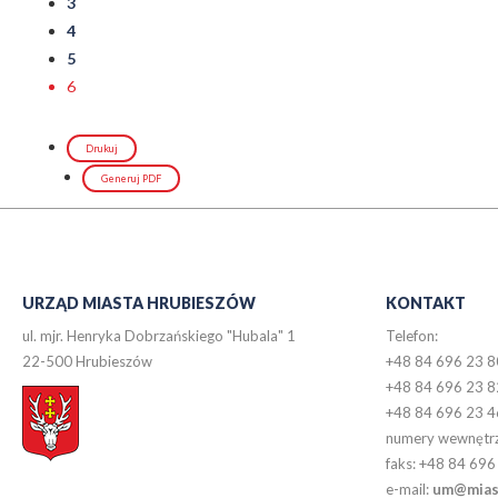
3
4
5
6
Drukuj
Generuj PDF
URZĄD MIASTA HRUBIESZÓW
KONTAKT
ul. mjr. Henryka Dobrzańskiego "Hubala" 1
Telefon:
22-500 Hrubieszów
+48 84 696 23 8
+48 84 696 23 8
+48 84 696 23 4
numery wewnętr
faks: +48 84 696
e-mail:
um@miast