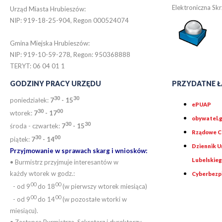
Elektroniczna S
Urząd Miasta Hrubieszów:
NIP: 919-18-25-904, Regon 000524074
Gmina Miejska Hrubieszów:
NIP: 919-10-59-278, Regon: 950368888
TERYT: 06 04 01 1
GODZINY PRACY URZĘDU
PRZYDATNE Ł
30
30
poniedziałek:
7
- 15
ePUAP
30
0
0
wtorek:
7
- 17
obywatel.g
30
30
środa - czwartek:
7
- 15
Rządowe Ce
30
00
piątek:
7
- 14
Dziennik 
Przyjmowanie w sprawach skarg i wniosków:
Lubelskie
• Burmistrz przyjmuje interesantów w
każdy wtorek w godz.:
Cyberbezp
00
00
- od 9
do 18
(w pierwszy wtorek miesiąca)
00
00
- od 9
do 14
(w pozostałe wtorki w
miesiącu).