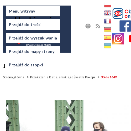
Miasto
Menu witryny
Hrubieszów
Przejdź do treści
MAPA
RSS
STRONY
Przejdź do wyszukiwania
Przejdź do mapy strony
Jesteś tutaj
Przejdź do stopki
Strona główna
Przekazanie Betlejemskiego Światła Pokoju
3 Xde 1649