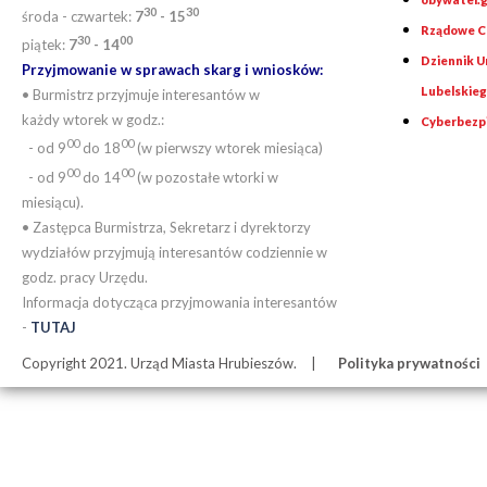
30
30
środa - czwartek:
7
- 15
Rządowe Ce
30
00
piątek:
7
- 14
Dziennik 
Przyjmowanie w sprawach skarg i wniosków:
Lubelskie
• Burmistrz przyjmuje interesantów w
każdy wtorek w godz.:
Cyberbezp
00
00
- od 9
do 18
(w pierwszy wtorek miesiąca)
00
00
- od 9
do 14
(w pozostałe wtorki w
miesiącu).
• Zastępca Burmistrza, Sekretarz i dyrektorzy
wydziałów przyjmują interesantów codziennie w
godz. pracy Urzędu.
Informacja dotycząca przyjmowania interesantów
-
TUTAJ
Copyright 2021. Urząd Miasta Hrubieszów.
Polityka prywatności