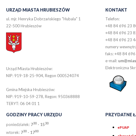
URZĄD MIASTA HRUBIESZÓW
KONTAKT
ul. mjr. Henryka Dobrzańskiego "Hubala" 1
Telefon:
22-500 Hrubieszów
+48 84 696 23 8
+48 84 696 23 8
+48 84 696 23 4
numery wewnętr
faks: +48 84 696
e-mail:
um@miast
Elektroniczna S
Urząd Miasta Hrubieszów:
NIP: 919-18-25-904, Regon 000524074
Gmina Miejska Hrubieszów:
NIP: 919-10-59-278, Regon: 950368888
TERYT: 06 04 01 1
GODZINY PRACY URZĘDU
PRZYDATNE Ł
30
30
poniedziałek:
7
- 15
ePUAP
30
0
0
wtorek:
7
- 17
obywatel.g