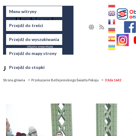
Miasto
Menu witryny
Hrubieszów
Przejdź do treści
MAPA
RSS
STRONY
Przejdź do wyszukiwania
Przejdź do mapy strony
Jesteś tutaj
Przejdź do stopki
Strona główna
Przekazanie Betlejemskiego Światła Pokoju
3 Xde 1642