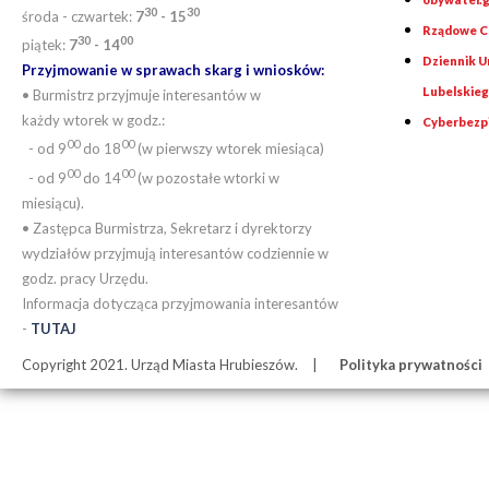
30
30
środa - czwartek:
7
- 15
Rządowe Ce
30
00
piątek:
7
- 14
Dziennik 
Przyjmowanie w sprawach skarg i wniosków:
Lubelskie
• Burmistrz przyjmuje interesantów w
każdy wtorek w godz.:
Cyberbezp
00
00
- od 9
do 18
(w pierwszy wtorek miesiąca)
00
00
- od 9
do 14
(w pozostałe wtorki w
miesiącu).
• Zastępca Burmistrza, Sekretarz i dyrektorzy
wydziałów przyjmują interesantów codziennie w
godz. pracy Urzędu.
Informacja dotycząca przyjmowania interesantów
-
TUTAJ
Copyright 2021. Urząd Miasta Hrubieszów.
Polityka prywatności