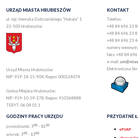
URZĄD MIASTA HRUBIESZÓW
KONTAKT
ul. mjr. Henryka Dobrzańskiego "Hubala" 1
Telefon:
22-500 Hrubieszów
+48 84 696 23 8
+48 84 696 23 8
+48 84 696 23 4
numery wewnętr
faks: +48 84 696
e-mail:
um@miast
Elektroniczna S
Urząd Miasta Hrubieszów:
NIP: 919-18-25-904, Regon 000524074
Gmina Miejska Hrubieszów:
NIP: 919-10-59-278, Regon: 950368888
TERYT: 06 04 01 1
GODZINY PRACY URZĘDU
PRZYDATNE Ł
30
30
poniedziałek:
7
- 15
ePUAP
30
0
0
wtorek:
7
- 17
obywatel.g