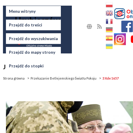
Miasto
Menu witryny
Hrubieszów
Przejdź do treści
MAPA
RSS
STRONY
Przejdź do wyszukiwania
Przejdź do mapy strony
Jesteś tutaj
Przejdź do stopki
Strona główna
Przekazanie Betlejemskiego Światła Pokoju
3 Xde 1657