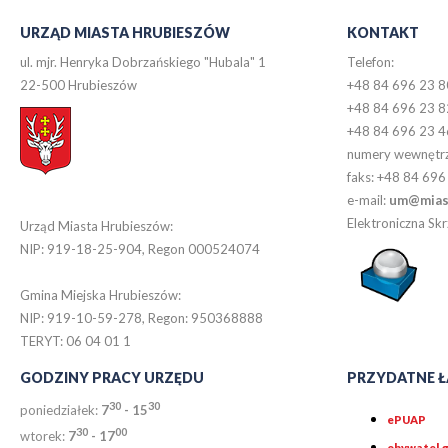
URZĄD MIASTA HRUBIESZÓW
KONTAKT
ul. mjr. Henryka Dobrzańskiego "Hubala" 1
Telefon:
22-500 Hrubieszów
+48 84 696 23 8
+48 84 696 23 8
+48 84 696 23 4
numery wewnętr
faks: +48 84 696
e-mail:
um@miast
Elektroniczna S
Urząd Miasta Hrubieszów:
NIP: 919-18-25-904, Regon 000524074
Gmina Miejska Hrubieszów:
NIP: 919-10-59-278, Regon: 950368888
TERYT: 06 04 01 1
GODZINY PRACY URZĘDU
PRZYDATNE Ł
30
30
poniedziałek:
7
- 15
ePUAP
30
0
0
wtorek:
7
- 17
obywatel.g