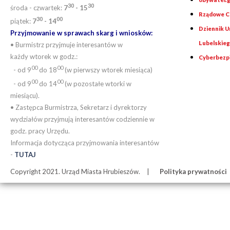
30
30
środa - czwartek:
7
- 15
Rządowe Ce
30
00
piątek:
7
- 14
Dziennik 
Przyjmowanie w sprawach skarg i wniosków:
Lubelskie
• Burmistrz przyjmuje interesantów w
każdy wtorek w godz.:
Cyberbezp
00
00
- od 9
do 18
(w pierwszy wtorek miesiąca)
00
00
- od 9
do 14
(w pozostałe wtorki w
miesiącu).
• Zastępca Burmistrza, Sekretarz i dyrektorzy
wydziałów przyjmują interesantów codziennie w
godz. pracy Urzędu.
Informacja dotycząca przyjmowania interesantów
-
TUTAJ
Copyright 2021. Urząd Miasta Hrubieszów.
Polityka prywatności