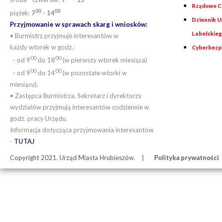
Rządowe Ce
30
00
piątek:
7
- 14
Dziennik 
Przyjmowanie w sprawach skarg i wniosków:
Lubelskie
• Burmistrz przyjmuje interesantów w
każdy wtorek w godz.:
Cyberbezp
00
00
- od 9
do 18
(w pierwszy wtorek miesiąca)
00
00
- od 9
do 14
(w pozostałe wtorki w
miesiącu).
• Zastępca Burmistrza, Sekretarz i dyrektorzy
wydziałów przyjmują interesantów codziennie w
godz. pracy Urzędu.
Informacja dotycząca przyjmowania interesantów
-
TUTAJ
Copyright 2021. Urząd Miasta Hrubieszów.
Polityka prywatności