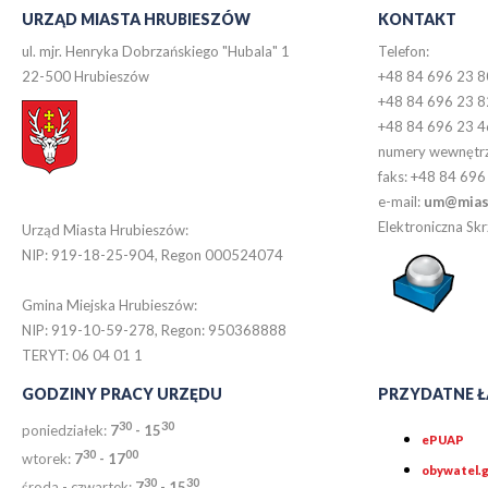
URZĄD MIASTA HRUBIESZÓW
KONTAKT
ul. mjr. Henryka Dobrzańskiego "Hubala" 1
Telefon:
22-500 Hrubieszów
+48 84 696 23 8
+48 84 696 23 8
+48 84 696 23 4
numery wewnętr
faks: +48 84 696
e-mail:
um@miast
Elektroniczna S
Urząd Miasta Hrubieszów:
NIP: 919-18-25-904, Regon 000524074
Gmina Miejska Hrubieszów:
NIP: 919-10-59-278, Regon: 950368888
TERYT: 06 04 01 1
GODZINY PRACY URZĘDU
PRZYDATNE Ł
30
30
poniedziałek:
7
- 15
ePUAP
30
0
0
wtorek:
7
- 17
obywatel.g
30
30
środa - czwartek:
7
- 15