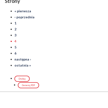
Strony
« pierwsza
‹ poprzednia
1
2
3
4
5
6
następna ›
ostatnia »
Drukuj
Generuj PDF