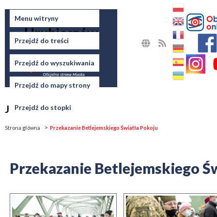
Miasto
Menu witryny
Hrubieszów
Przejdź do treści
MAPA
RSS
STRONY
Przejdź do wyszukiwania
Przejdź do mapy strony
Jesteś tutaj
Przejdź do stopki
Strona główna
Przekazanie Betlejemskiego Światła Pokoju
Przekazanie Betlejemskiego Ś