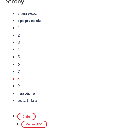
Strony
« pierwsza
‹ poprzednia
1
2
3
4
5
6
7
8
9
następna ›
ostatnia »
Drukuj
Generuj PDF