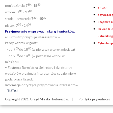
30
30
poniedziałek:
7
- 15
ePUAP
30
0
0
wtorek:
7
- 17
obywatel.g
30
30
środa - czwartek:
7
- 15
Rządowe Ce
30
00
piątek:
7
- 14
Dziennik 
Przyjmowanie w sprawach skarg i wniosków:
Lubelskie
• Burmistrz przyjmuje interesantów w
każdy wtorek w godz.:
Cyberbezp
00
00
- od 9
do 18
(w pierwszy wtorek miesiąca)
00
00
- od 9
do 14
(w pozostałe wtorki w
miesiącu).
• Zastępca Burmistrza, Sekretarz i dyrektorzy
wydziałów przyjmują interesantów codziennie w
godz. pracy Urzędu.
Informacja dotycząca przyjmowania interesantów
-
TUTAJ
Copyright 2021. Urząd Miasta Hrubieszów.
Polityka prywatności