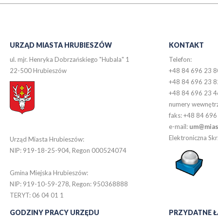
URZĄD MIASTA HRUBIESZÓW
KONTAKT
ul. mjr. Henryka Dobrzańskiego "Hubala" 1
Telefon:
22-500 Hrubieszów
+48 84 696 23 8
+48 84 696 23 8
+48 84 696 23 4
numery wewnętr
faks: +48 84 696
e-mail:
um@miast
Elektroniczna S
Urząd Miasta Hrubieszów:
NIP: 919-18-25-904, Regon 000524074
Gmina Miejska Hrubieszów:
NIP: 919-10-59-278, Regon: 950368888
TERYT: 06 04 01 1
GODZINY PRACY URZĘDU
PRZYDATNE Ł