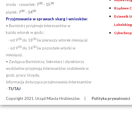
30
30
środa - czwartek:
7
- 15
Rządowe Ce
30
00
piątek:
7
- 14
Dziennik 
Przyjmowanie w sprawach skarg i wniosków:
Lubelskie
• Burmistrz przyjmuje interesantów w
każdy wtorek w godz.:
Cyberbezp
00
00
- od 9
do 18
(w pierwszy wtorek miesiąca)
00
00
- od 9
do 14
(w pozostałe wtorki w
miesiącu).
• Zastępca Burmistrza, Sekretarz i dyrektorzy
wydziałów przyjmują interesantów codziennie w
godz. pracy Urzędu.
Informacja dotycząca przyjmowania interesantów
-
TUTAJ
Copyright 2021. Urząd Miasta Hrubieszów.
Polityka prywatności