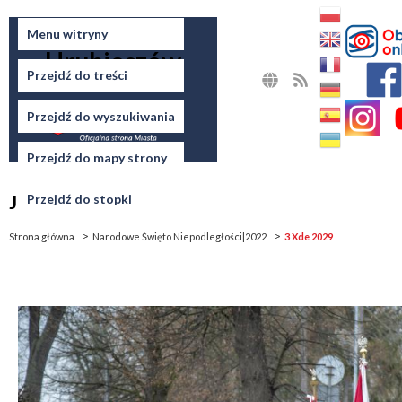
Miasto
Menu witryny
Hrubieszów
Przejdź do treści
MAPA
RSS
STRONY
Przejdź do wyszukiwania
Przejdź do mapy strony
Jesteś tutaj
Przejdź do stopki
Strona główna
Narodowe Święto Niepodległości|2022
3 Xde 2029