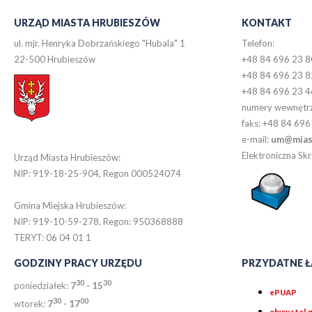
URZĄD MIASTA HRUBIESZÓW
KONTAKT
ul. mjr. Henryka Dobrzańskiego "Hubala" 1
Telefon:
22-500 Hrubieszów
+48 84 696 23 8
+48 84 696 23 8
+48 84 696 23 4
numery wewnętr
faks: +48 84 696
e-mail:
um@miast
Elektroniczna S
Urząd Miasta Hrubieszów:
NIP: 919-18-25-904, Regon 000524074
Gmina Miejska Hrubieszów:
NIP: 919-10-59-278, Regon: 950368888
TERYT: 06 04 01 1
GODZINY PRACY URZĘDU
PRZYDATNE Ł
30
30
poniedziałek:
7
- 15
ePUAP
30
0
0
wtorek:
7
- 17
obywatel.g