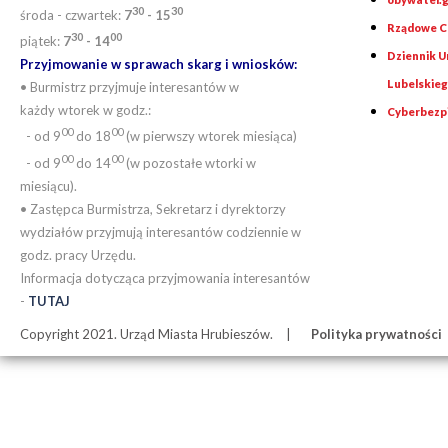
30
30
środa - czwartek:
7
- 15
Rządowe Ce
30
00
piątek:
7
- 14
Dziennik 
Przyjmowanie w sprawach skarg i wniosków:
Lubelskie
• Burmistrz przyjmuje interesantów w
każdy wtorek w godz.:
Cyberbezp
00
00
- od 9
do 18
(w pierwszy wtorek miesiąca)
00
00
- od 9
do 14
(w pozostałe wtorki w
miesiącu).
• Zastępca Burmistrza, Sekretarz i dyrektorzy
wydziałów przyjmują interesantów codziennie w
godz. pracy Urzędu.
Informacja dotycząca przyjmowania interesantów
-
TUTAJ
Copyright 2021. Urząd Miasta Hrubieszów.
Polityka prywatności