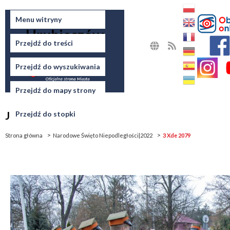
Miasto
Menu witryny
Hrubieszów
Przejdź do treści
MAPA
RSS
STRONY
Przejdź do wyszukiwania
Przejdź do mapy strony
Jesteś tutaj
Przejdź do stopki
Strona główna
Narodowe Święto Niepodległości|2022
3 Xde 2079