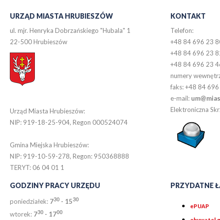
URZĄD MIASTA HRUBIESZÓW
KONTAKT
ul. mjr. Henryka Dobrzańskiego "Hubala" 1
Telefon:
22-500 Hrubieszów
+48 84 696 23 8
+48 84 696 23 8
+48 84 696 23 4
numery wewnętr
faks: +48 84 696
e-mail:
um@miast
Elektroniczna S
Urząd Miasta Hrubieszów:
NIP: 919-18-25-904, Regon 000524074
Gmina Miejska Hrubieszów:
NIP: 919-10-59-278, Regon: 950368888
TERYT: 06 04 01 1
GODZINY PRACY URZĘDU
PRZYDATNE Ł
30
30
poniedziałek:
7
- 15
ePUAP
30
0
0
wtorek:
7
- 17
obywatel.g