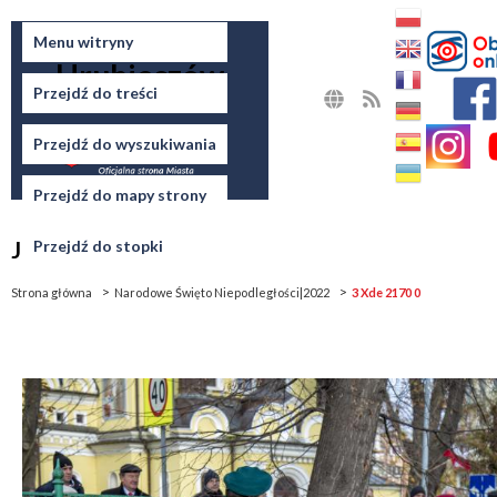
Miasto
Menu witryny
Hrubieszów
Przejdź do treści
MAPA
RSS
STRONY
Przejdź do wyszukiwania
Przejdź do mapy strony
Jesteś tutaj
Przejdź do stopki
Strona główna
Narodowe Święto Niepodległości|2022
3 Xde 2170 0