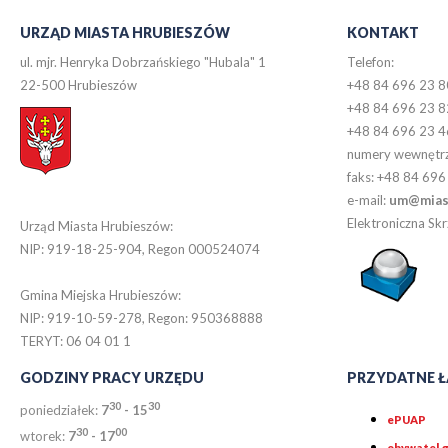
URZĄD MIASTA HRUBIESZÓW
KONTAKT
ul. mjr. Henryka Dobrzańskiego "Hubala" 1
Telefon:
22-500 Hrubieszów
+48 84 696 23 8
+48 84 696 23 8
+48 84 696 23 4
numery wewnętr
faks: +48 84 696
e-mail:
um@miast
Elektroniczna S
Urząd Miasta Hrubieszów:
NIP: 919-18-25-904, Regon 000524074
Gmina Miejska Hrubieszów:
NIP: 919-10-59-278, Regon: 950368888
TERYT: 06 04 01 1
GODZINY PRACY URZĘDU
PRZYDATNE Ł
30
30
poniedziałek:
7
- 15
ePUAP
30
0
0
wtorek:
7
- 17
obywatel.g