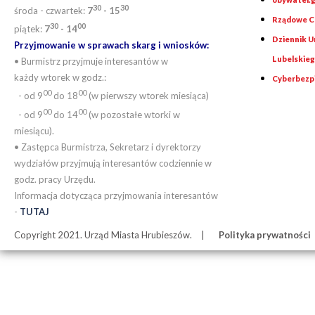
30
30
środa - czwartek:
7
- 15
Rządowe Ce
30
00
piątek:
7
- 14
Dziennik 
Przyjmowanie w sprawach skarg i wniosków:
Lubelskie
• Burmistrz przyjmuje interesantów w
każdy wtorek w godz.:
Cyberbezp
00
00
- od 9
do 18
(w pierwszy wtorek miesiąca)
00
00
- od 9
do 14
(w pozostałe wtorki w
miesiącu).
• Zastępca Burmistrza, Sekretarz i dyrektorzy
wydziałów przyjmują interesantów codziennie w
godz. pracy Urzędu.
Informacja dotycząca przyjmowania interesantów
-
TUTAJ
Copyright 2021. Urząd Miasta Hrubieszów.
Polityka prywatności