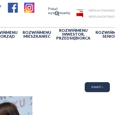
Pokaż
WERSJA STANDAR
wyszukiwarkę
WERSJA KONTRAS
ROZWIŃ
MENU
WIŃ
MENU
ROZWIŃ
MENU
ROZWIŃ
INWESTOR,
MORZĄD
MIESZKANIEC
SENIO
PRZEDSIĘBIORCA
POWRÓT >