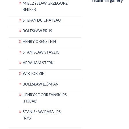
« Back to gallery
MIECZYSŁAW GRZEGORZ
BEKKER
STEFAN DU CHATEAU
BOLESŁAW PRUS
HENRY ORENSTEIN
STANISŁAW STASZIC
ABRAHAM STERN
WIKTOR ZIN
BOLESŁAW LEŚMIAN
HENRYK DOBRZAŃSKI PS.
„HUBAL”
STANISŁAW BASAJ PS.
"RYŚ"