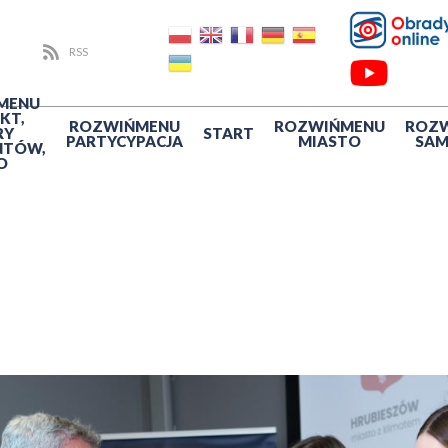
RSS
MENU
KT,
ROZWIŃ
MENU
ROZWIŃ
MENU
ROZ
RY
START
PARTYCYPACJA
MIASTO
SA
NTÓW,
O