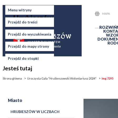
Miasto
Menu witryny
MAPA
Hrubieszów
STRONY
Przejdź do treści
ROZWIŃ
KONTA
Przejdź do wyszukiwania
WZO
DOKUME
ROD
Przejdź do mapy strony
Przejdź do stopki
Jesteś tutaj
Strona główna
Uroczysta Gala "Hrubieszowski Wolontariusz 2024"
Img 7295
Miasto
HRUBIESZÓW W LICZBACH