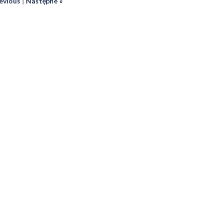
revious
|
Następne »