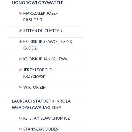
HONOROWI OBYWATELE
MARSZAŁEK JÓZEF
PIŁSUDSKI
STEFAN DU CHATEAU
KS. BISKUP SŁAWOJ LESZEK
GŁÓDŹ
KS. BISKUP JAN ŚRUTWA
JERZY LEOPOLD
KRZYŻEWSKI
WIKTOR ZIN
LAUREACI STATUETKI KRÓLA
WŁADYSŁAWA JAGIEŁŁY
KS. STANISŁAW CHOMICZ
STANISŁAW BODES