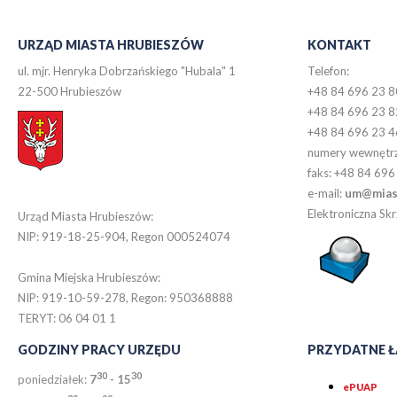
URZĄD MIASTA HRUBIESZÓW
KONTAKT
ul. mjr. Henryka Dobrzańskiego "Hubala" 1
Telefon:
22-500 Hrubieszów
+48 84 696 23 8
+48 84 696 23 8
+48 84 696 23 4
numery wewnętr
faks: +48 84 696
e-mail:
um@miast
Elektroniczna S
Urząd Miasta Hrubieszów:
NIP: 919-18-25-904, Regon 000524074
Gmina Miejska Hrubieszów:
NIP: 919-10-59-278, Regon: 950368888
TERYT: 06 04 01 1
GODZINY PRACY URZĘDU
PRZYDATNE Ł
30
30
poniedziałek:
7
- 15
ePUAP