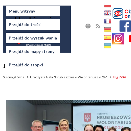
Miasto
Menu witryny
Hrubieszów
Przejdź do treści
MAPA
RSS
STRONY
Przejdź do wyszukiwania
Przejdź do mapy strony
Jesteś tutaj
Przejdź do stopki
Strona główna
Uroczysta Gala "Hrubieszowski Wolontariusz 2024"
Img 7294