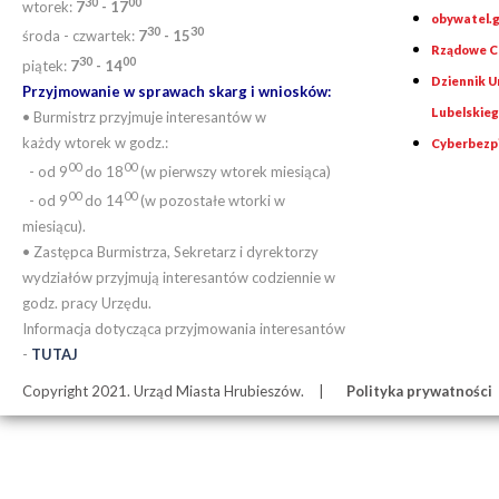
30
0
0
wtorek:
7
- 17
obywatel.g
30
30
środa - czwartek:
7
- 15
Rządowe Ce
30
00
piątek:
7
- 14
Dziennik 
Przyjmowanie w sprawach skarg i wniosków:
Lubelskie
• Burmistrz przyjmuje interesantów w
każdy wtorek w godz.:
Cyberbezp
00
00
- od 9
do 18
(w pierwszy wtorek miesiąca)
00
00
- od 9
do 14
(w pozostałe wtorki w
miesiącu).
• Zastępca Burmistrza, Sekretarz i dyrektorzy
wydziałów przyjmują interesantów codziennie w
godz. pracy Urzędu.
Informacja dotycząca przyjmowania interesantów
-
TUTAJ
Copyright 2021. Urząd Miasta Hrubieszów.
Polityka prywatności