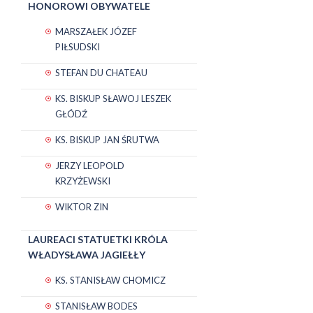
HONOROWI OBYWATELE
MARSZAŁEK JÓZEF
PIŁSUDSKI
STEFAN DU CHATEAU
KS. BISKUP SŁAWOJ LESZEK
GŁÓDŹ
KS. BISKUP JAN ŚRUTWA
JERZY LEOPOLD
KRZYŻEWSKI
WIKTOR ZIN
LAUREACI STATUETKI KRÓLA
WŁADYSŁAWA JAGIEŁŁY
KS. STANISŁAW CHOMICZ
STANISŁAW BODES