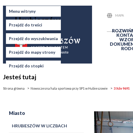
Miasto
Menu witryny
MAPA
Hrubieszów
STRONY
Przejdź do treści
ROZWIŃ
KONTA
Przejdź do wyszukiwania
WZO
DOKUME
ROD
Przejdź do mapy strony
Przejdź do stopki
Jesteś tutaj
Strona główna
Nowoczesna hala sportowa przy SP1 w Hubieszowie
3 Xde 9691
Miasto
HRUBIESZÓW W LICZBACH