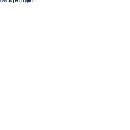
revious
|
Następne »