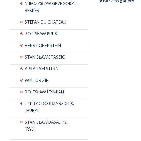
« Back to gallery
MIECZYSŁAW GRZEGORZ
BEKKER
STEFAN DU CHATEAU
BOLESŁAW PRUS
HENRY ORENSTEIN
STANISŁAW STASZIC
ABRAHAM STERN
WIKTOR ZIN
BOLESŁAW LEŚMIAN
HENRYK DOBRZAŃSKI PS.
„HUBAL”
STANISŁAW BASAJ PS.
"RYŚ"