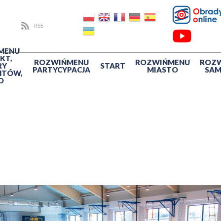
RSS
MENU
KT,
ROZWIŃ
MENU
ROZWIŃ
MENU
ROZ
RY
START
PARTYCYPACJA
MIASTO
SA
NTÓW,
O