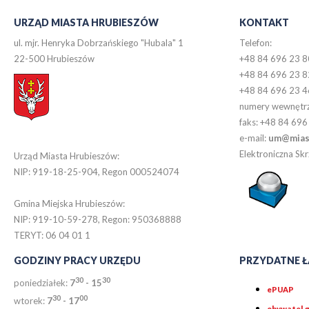
URZĄD MIASTA HRUBIESZÓW
KONTAKT
ul. mjr. Henryka Dobrzańskiego "Hubala" 1
Telefon:
22-500 Hrubieszów
+48 84 696 23 8
+48 84 696 23 8
+48 84 696 23 4
numery wewnętr
faks: +48 84 696
e-mail:
um@miast
Elektroniczna S
Urząd Miasta Hrubieszów:
NIP: 919-18-25-904, Regon 000524074
Gmina Miejska Hrubieszów:
NIP: 919-10-59-278, Regon: 950368888
TERYT: 06 04 01 1
GODZINY PRACY URZĘDU
PRZYDATNE Ł
30
30
poniedziałek:
7
- 15
ePUAP
30
0
0
wtorek:
7
- 17
obywatel.g