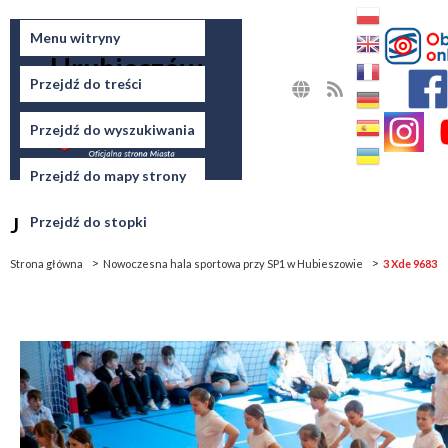
Miasto
Menu witryny
Hrubieszów
Przejdź do treści
MAPA
RSS
STRONY
Przejdź do wyszukiwania
Przejdź do mapy strony
Jesteś tutaj
Przejdź do stopki
Strona główna
Nowoczesna hala sportowa przy SP1 w Hubieszowie
3 Xde 9683