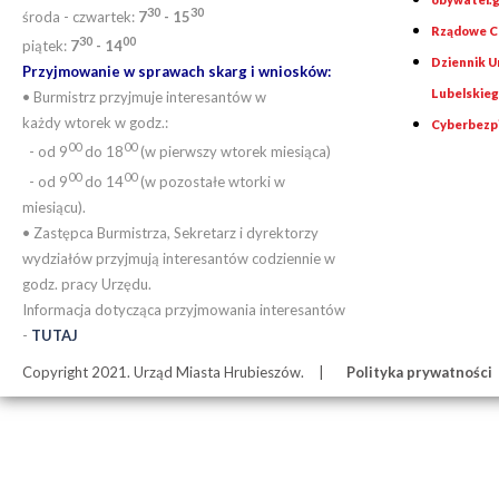
30
30
środa - czwartek:
7
- 15
Rządowe Ce
30
00
piątek:
7
- 14
Dziennik 
Przyjmowanie w sprawach skarg i wniosków:
Lubelskie
• Burmistrz przyjmuje interesantów w
każdy wtorek w godz.:
Cyberbezp
00
00
- od 9
do 18
(w pierwszy wtorek miesiąca)
00
00
- od 9
do 14
(w pozostałe wtorki w
miesiącu).
• Zastępca Burmistrza, Sekretarz i dyrektorzy
wydziałów przyjmują interesantów codziennie w
godz. pracy Urzędu.
Informacja dotycząca przyjmowania interesantów
-
TUTAJ
Copyright 2021. Urząd Miasta Hrubieszów.
Polityka prywatności