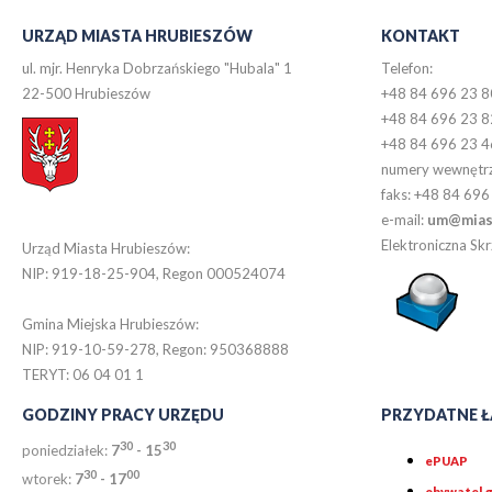
URZĄD MIASTA HRUBIESZÓW
KONTAKT
ul. mjr. Henryka Dobrzańskiego "Hubala" 1
Telefon:
22-500 Hrubieszów
+48 84 696 23 8
+48 84 696 23 8
+48 84 696 23 4
numery wewnętr
faks: +48 84 696
e-mail:
um@miast
Elektroniczna S
Urząd Miasta Hrubieszów:
NIP: 919-18-25-904, Regon 000524074
Gmina Miejska Hrubieszów:
NIP: 919-10-59-278, Regon: 950368888
TERYT: 06 04 01 1
GODZINY PRACY URZĘDU
PRZYDATNE Ł
30
30
poniedziałek:
7
- 15
ePUAP
30
0
0
wtorek:
7
- 17
obywatel.g