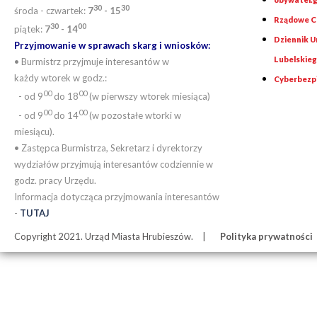
30
30
środa - czwartek:
7
- 15
Rządowe Ce
30
00
piątek:
7
- 14
Dziennik 
Przyjmowanie w sprawach skarg i wniosków:
Lubelskie
• Burmistrz przyjmuje interesantów w
każdy wtorek w godz.:
Cyberbezp
00
00
- od 9
do 18
(w pierwszy wtorek miesiąca)
00
00
- od 9
do 14
(w pozostałe wtorki w
miesiącu).
• Zastępca Burmistrza, Sekretarz i dyrektorzy
wydziałów przyjmują interesantów codziennie w
godz. pracy Urzędu.
Informacja dotycząca przyjmowania interesantów
-
TUTAJ
Copyright 2021. Urząd Miasta Hrubieszów.
Polityka prywatności