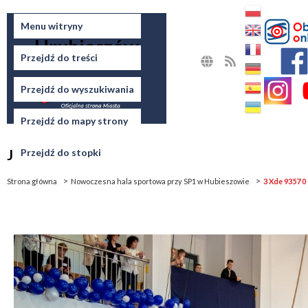
Miasto
Menu witryny
Hrubieszów
Przejdź do treści
MAPA
RSS
STRONY
Przejdź do wyszukiwania
Przejdź do mapy strony
Jesteś tutaj
Przejdź do stopki
Strona główna
Nowoczesna hala sportowa przy SP1 w Hubieszowie
3 Xde 9357 0