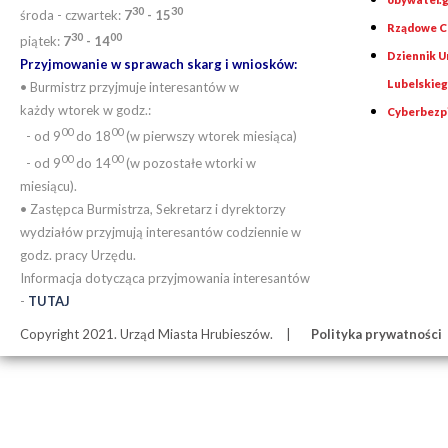
30
30
środa - czwartek:
7
- 15
Rządowe Ce
30
00
piątek:
7
- 14
Dziennik 
Przyjmowanie w sprawach skarg i wniosków:
Lubelskie
• Burmistrz przyjmuje interesantów w
każdy wtorek w godz.:
Cyberbezp
00
00
- od 9
do 18
(w pierwszy wtorek miesiąca)
00
00
- od 9
do 14
(w pozostałe wtorki w
miesiącu).
• Zastępca Burmistrza, Sekretarz i dyrektorzy
wydziałów przyjmują interesantów codziennie w
godz. pracy Urzędu.
Informacja dotycząca przyjmowania interesantów
-
TUTAJ
Copyright 2021. Urząd Miasta Hrubieszów.
Polityka prywatności