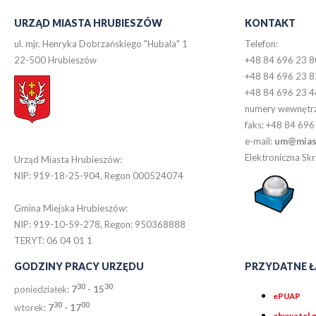
URZĄD MIASTA HRUBIESZÓW
KONTAKT
ul. mjr. Henryka Dobrzańskiego "Hubala" 1
Telefon:
22-500 Hrubieszów
+48 84 696 23 8
+48 84 696 23 8
+48 84 696 23 4
numery wewnętr
faks: +48 84 696
e-mail:
um@miast
Elektroniczna S
Urząd Miasta Hrubieszów:
NIP: 919-18-25-904, Regon 000524074
Gmina Miejska Hrubieszów:
NIP: 919-10-59-278, Regon: 950368888
TERYT: 06 04 01 1
GODZINY PRACY URZĘDU
PRZYDATNE Ł
30
30
poniedziałek:
7
- 15
ePUAP
30
0
0
wtorek:
7
- 17
obywatel.g