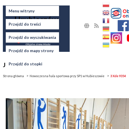
Miasto
Menu witryny
Hrubieszów
Przejdź do treści
MAPA
RSS
STRONY
Przejdź do wyszukiwania
Przejdź do mapy strony
Jesteś tutaj
Przejdź do stopki
Strona główna
Nowoczesna hala sportowa przy SP1 w Hubieszowie
3 Xde 9354