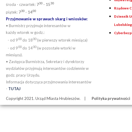
30
30
środa - czwartek:
7
- 15
Rządowe Ce
30
00
piątek:
7
- 14
Dziennik 
Przyjmowanie w sprawach skarg i wniosków:
Lubelskie
• Burmistrz przyjmuje interesantów w
każdy wtorek w godz.:
Cyberbezp
00
00
- od 9
do 18
(w pierwszy wtorek miesiąca)
00
00
- od 9
do 14
(w pozostałe wtorki w
miesiącu).
• Zastępca Burmistrza, Sekretarz i dyrektorzy
wydziałów przyjmują interesantów codziennie w
godz. pracy Urzędu.
Informacja dotycząca przyjmowania interesantów
-
TUTAJ
Copyright 2021. Urząd Miasta Hrubieszów.
Polityka prywatności