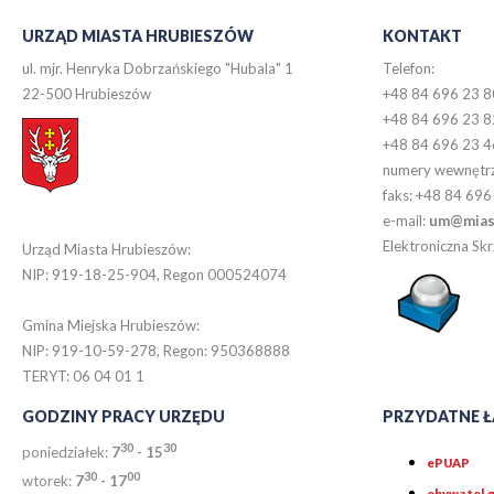
URZĄD MIASTA HRUBIESZÓW
KONTAKT
ul. mjr. Henryka Dobrzańskiego "Hubala" 1
Telefon:
22-500 Hrubieszów
+48 84 696 23 8
+48 84 696 23 8
+48 84 696 23 4
numery wewnętr
faks: +48 84 696
e-mail:
um@miast
Elektroniczna S
Urząd Miasta Hrubieszów:
NIP: 919-18-25-904, Regon 000524074
Gmina Miejska Hrubieszów:
NIP: 919-10-59-278, Regon: 950368888
TERYT: 06 04 01 1
GODZINY PRACY URZĘDU
PRZYDATNE Ł
30
30
poniedziałek:
7
- 15
ePUAP
30
0
0
wtorek:
7
- 17
obywatel.g