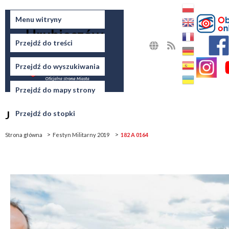
Miasto
Menu witryny
Hrubieszów
Przejdź do treści
MAPA
RSS
STRONY
Przejdź do wyszukiwania
Przejdź do mapy strony
Jesteś tutaj
Przejdź do stopki
Strona główna
Festyn Militarny 2019
182 A 0164