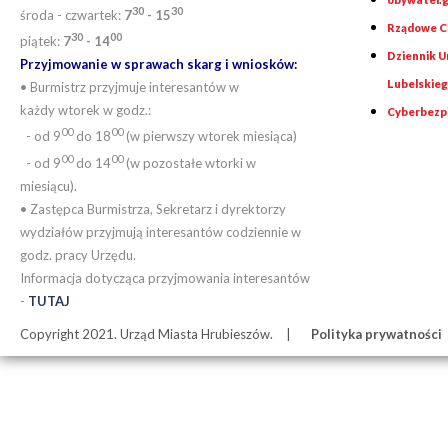
30
30
środa - czwartek:
7
- 15
Rządowe Ce
30
00
piątek:
7
- 14
Dziennik 
Przyjmowanie w sprawach skarg i wniosków:
Lubelskie
• Burmistrz przyjmuje interesantów w
każdy wtorek w godz.:
Cyberbezp
00
00
- od 9
do 18
(w pierwszy wtorek miesiąca)
00
00
- od 9
do 14
(w pozostałe wtorki w
miesiącu).
• Zastępca Burmistrza, Sekretarz i dyrektorzy
wydziałów przyjmują interesantów codziennie w
godz. pracy Urzędu.
Informacja dotycząca przyjmowania interesantów
-
TUTAJ
Copyright 2021. Urząd Miasta Hrubieszów.
Polityka prywatności