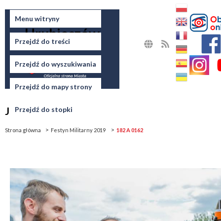
Miasto
Menu witryny
Hrubieszów
Przejdź do treści
MAPA
RSS
STRONY
Przejdź do wyszukiwania
Przejdź do mapy strony
Jesteś tutaj
Przejdź do stopki
Strona główna
Festyn Militarny 2019
182 A 0162