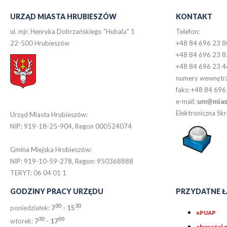
URZĄD MIASTA HRUBIESZÓW
KONTAKT
ul. mjr. Henryka Dobrzańskiego "Hubala" 1
Telefon:
22-500 Hrubieszów
+48 84 696 23 8
+48 84 696 23 8
+48 84 696 23 4
numery wewnętr
faks: +48 84 696
e-mail:
um@miast
Elektroniczna S
Urząd Miasta Hrubieszów:
NIP: 919-18-25-904, Regon 000524074
Gmina Miejska Hrubieszów:
NIP: 919-10-59-278, Regon: 950368888
TERYT: 06 04 01 1
GODZINY PRACY URZĘDU
PRZYDATNE Ł
30
30
poniedziałek:
7
- 15
ePUAP
30
0
0
wtorek:
7
- 17
obywatel.g