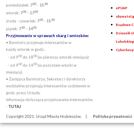
30
30
poniedziałek:
7
- 15
ePUAP
30
0
0
wtorek:
7
- 17
obywatel.g
30
30
środa - czwartek:
7
- 15
Rządowe Ce
30
00
piątek:
7
- 14
Dziennik 
Przyjmowanie w sprawach skarg i wniosków:
Lubelskie
• Burmistrz przyjmuje interesantów w
każdy wtorek w godz.:
Cyberbezp
00
00
- od 9
do 18
(w pierwszy wtorek miesiąca)
00
00
- od 9
do 14
(w pozostałe wtorki w
miesiącu).
• Zastępca Burmistrza, Sekretarz i dyrektorzy
wydziałów przyjmują interesantów codziennie w
godz. pracy Urzędu.
Informacja dotycząca przyjmowania interesantów
-
TUTAJ
Copyright 2021. Urząd Miasta Hrubieszów.
Polityka prywatności