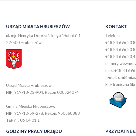
URZĄD MIASTA HRUBIESZÓW
KONTAKT
ul. mjr. Henryka Dobrzańskiego "Hubala" 1
Telefon:
22-500 Hrubieszów
+48 84 696 23 8
+48 84 696 23 8
+48 84 696 23 4
numery wewnętr
faks: +48 84 696
e-mail:
um@miast
Elektroniczna S
Urząd Miasta Hrubieszów:
NIP: 919-18-25-904, Regon 000524074
Gmina Miejska Hrubieszów:
NIP: 919-10-59-278, Regon: 950368888
TERYT: 06 04 01 1
GODZINY PRACY URZĘDU
PRZYDATNE Ł