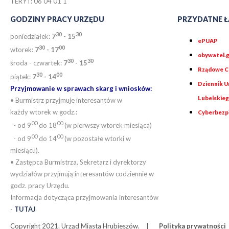
TERYT: 06 04 01 1
GODZINY PRACY URZĘDU
PRZYDATNE Ł
30
30
poniedziałek:
7
- 15
ePUAP
30
0
0
wtorek:
7
- 17
obywatel.g
30
30
środa - czwartek:
7
- 15
Rządowe Ce
30
00
piątek:
7
- 14
Dziennik 
Przyjmowanie w sprawach skarg i wniosków:
Lubelskie
• Burmistrz przyjmuje interesantów w
każdy wtorek w godz.:
Cyberbezp
00
00
- od 9
do 18
(w pierwszy wtorek miesiąca)
00
00
- od 9
do 14
(w pozostałe wtorki w
miesiącu).
• Zastępca Burmistrza, Sekretarz i dyrektorzy
wydziałów przyjmują interesantów codziennie w
godz. pracy Urzędu.
Informacja dotycząca przyjmowania interesantów
-
TUTAJ
Copyright 2021. Urząd Miasta Hrubieszów.
Polityka prywatności