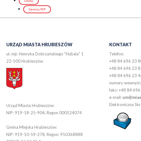
Drukuj
Generuj PDF
URZĄD MIASTA HRUBIESZÓW
KONTAKT
ul. mjr. Henryka Dobrzańskiego "Hubala" 1
Telefon:
22-500 Hrubieszów
+48 84 696 23 8
+48 84 696 23 8
+48 84 696 23 4
numery wewnętr
faks: +48 84 696
e-mail:
um@miast
Elektroniczna S
Urząd Miasta Hrubieszów:
NIP: 919-18-25-904, Regon 000524074
Gmina Miejska Hrubieszów:
NIP: 919-10-59-278, Regon: 950368888