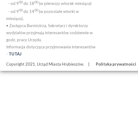
00
00
- od 9
do 18
(w pierwszy wtorek miesiąca)
00
00
- od 9
do 14
(w pozostałe wtorki w
miesiącu).
• Zastępca Burmistrza, Sekretarz i dyrektorzy
wydziałów przyjmują interesantów codziennie w
godz. pracy Urzędu.
Informacja dotycząca przyjmowania interesantów
-
TUTAJ
Copyright 2021. Urząd Miasta Hrubieszów.
Polityka prywatności