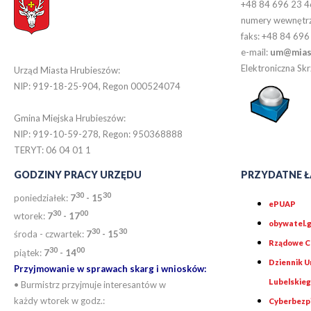
+48 84 696 23 4
numery wewnętr
faks: +48 84 696
e-mail:
um@miast
Elektroniczna S
Urząd Miasta Hrubieszów:
NIP: 919-18-25-904, Regon 000524074
Gmina Miejska Hrubieszów:
NIP: 919-10-59-278, Regon: 950368888
TERYT: 06 04 01 1
GODZINY PRACY URZĘDU
PRZYDATNE Ł
30
30
poniedziałek:
7
- 15
ePUAP
30
0
0
wtorek:
7
- 17
obywatel.g
30
30
środa - czwartek:
7
- 15
Rządowe Ce
30
00
piątek:
7
- 14
Dziennik 
Przyjmowanie w sprawach skarg i wniosków:
Lubelskie
• Burmistrz przyjmuje interesantów w
każdy wtorek w godz.:
Cyberbezp