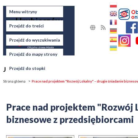
Miasto
Menu witryny
Hrubieszów
Przejdź do treści
MAPA
RSS
STRONY
Przejdź do wyszukiwania
Przejdź do mapy strony
Jesteś tutaj
Przejdź do stopki
Strona główna
Prace nad projektem "Rozwój Lokalny" – drugie śniadanie bizneso
Prace nad projektem "Rozwój L
biznesowe z przedsiębiorcami