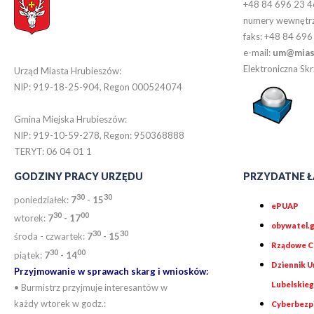
+48 84 696 23 4
numery wewnętr
faks: +48 84 696
e-mail:
um@miast
Elektroniczna S
Urząd Miasta Hrubieszów:
NIP: 919-18-25-904, Regon 000524074
Gmina Miejska Hrubieszów:
NIP: 919-10-59-278, Regon: 950368888
TERYT: 06 04 01 1
GODZINY PRACY URZĘDU
PRZYDATNE Ł
30
30
poniedziałek:
7
- 15
ePUAP
30
0
0
wtorek:
7
- 17
obywatel.g
30
30
środa - czwartek:
7
- 15
Rządowe Ce
30
00
piątek:
7
- 14
Dziennik 
Przyjmowanie w sprawach skarg i wniosków:
Lubelskie
• Burmistrz przyjmuje interesantów w
każdy wtorek w godz.:
Cyberbezp