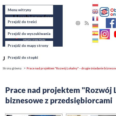
Miasto
Menu witryny
Hrubieszów
Przejdź do treści
MAPA
RSS
STRONY
Przejdź do wyszukiwania
Przejdź do mapy strony
Jesteś tutaj
Przejdź do stopki
Strona główna
Prace nad projektem "Rozwój Lokalny" – drugie śniadanie bizneso
Prace nad projektem "Rozwój L
biznesowe z przedsiębiorcami