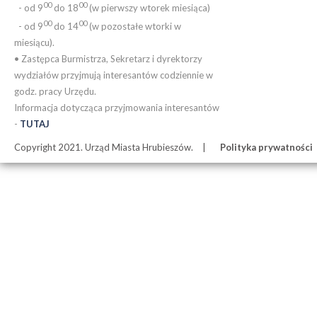
00
00
- od 9
do 18
(w pierwszy wtorek miesiąca)
00
00
- od 9
do 14
(w pozostałe wtorki w
miesiącu).
• Zastępca Burmistrza, Sekretarz i dyrektorzy
wydziałów przyjmują interesantów codziennie w
godz. pracy Urzędu.
Informacja dotycząca przyjmowania interesantów
-
TUTAJ
Copyright 2021. Urząd Miasta Hrubieszów.
Polityka prywatności