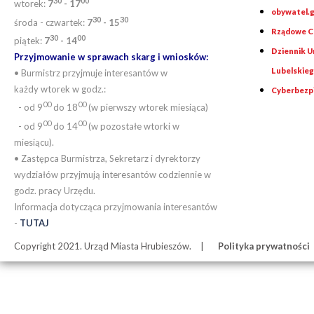
30
0
0
wtorek:
7
- 17
obywatel.g
30
30
środa - czwartek:
7
- 15
Rządowe Ce
30
00
piątek:
7
- 14
Dziennik 
Przyjmowanie w sprawach skarg i wniosków:
Lubelskie
• Burmistrz przyjmuje interesantów w
każdy wtorek w godz.:
Cyberbezp
00
00
- od 9
do 18
(w pierwszy wtorek miesiąca)
00
00
- od 9
do 14
(w pozostałe wtorki w
miesiącu).
• Zastępca Burmistrza, Sekretarz i dyrektorzy
wydziałów przyjmują interesantów codziennie w
godz. pracy Urzędu.
Informacja dotycząca przyjmowania interesantów
-
TUTAJ
Copyright 2021. Urząd Miasta Hrubieszów.
Polityka prywatności