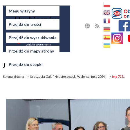
Miasto
Menu witryny
Hrubieszów
Przejdź do treści
MAPA
RSS
STRONY
Przejdź do wyszukiwania
Przejdź do mapy strony
Jesteś tutaj
Przejdź do stopki
Strona główna
Uroczysta Gala "Hrubieszowski Wolontariusz 2024"
Img 7221