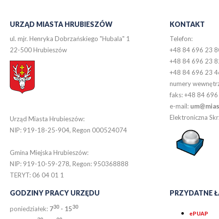
URZĄD MIASTA HRUBIESZÓW
KONTAKT
ul. mjr. Henryka Dobrzańskiego "Hubala" 1
Telefon:
22-500 Hrubieszów
+48 84 696 23 8
+48 84 696 23 8
+48 84 696 23 4
numery wewnętr
faks: +48 84 696
e-mail:
um@miast
Elektroniczna S
Urząd Miasta Hrubieszów:
NIP: 919-18-25-904, Regon 000524074
Gmina Miejska Hrubieszów:
NIP: 919-10-59-278, Regon: 950368888
TERYT: 06 04 01 1
GODZINY PRACY URZĘDU
PRZYDATNE Ł
30
30
poniedziałek:
7
- 15
ePUAP