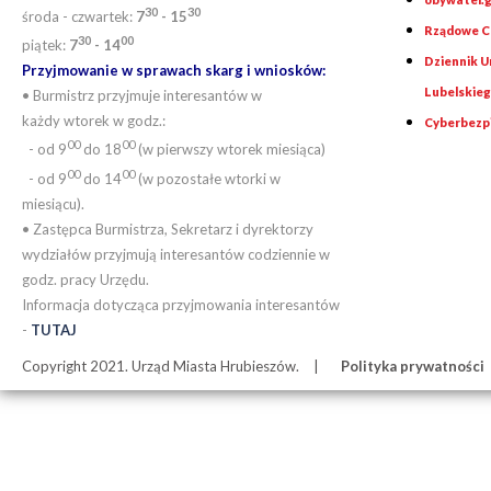
30
30
środa - czwartek:
7
- 15
Rządowe Ce
30
00
piątek:
7
- 14
Dziennik 
Przyjmowanie w sprawach skarg i wniosków:
Lubelskie
• Burmistrz przyjmuje interesantów w
każdy wtorek w godz.:
Cyberbezp
00
00
- od 9
do 18
(w pierwszy wtorek miesiąca)
00
00
- od 9
do 14
(w pozostałe wtorki w
miesiącu).
• Zastępca Burmistrza, Sekretarz i dyrektorzy
wydziałów przyjmują interesantów codziennie w
godz. pracy Urzędu.
Informacja dotycząca przyjmowania interesantów
-
TUTAJ
Copyright 2021. Urząd Miasta Hrubieszów.
Polityka prywatności