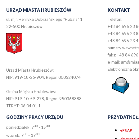
URZĄD MIASTA HRUBIESZÓW
KONTAKT
ul. mjr. Henryka Dobrzańskiego "Hubala" 1
Telefon:
22-500 Hrubieszów
+48 84 696 23 8
+48 84 696 23 8
+48 84 696 23 4
numery wewnętr
faks: +48 84 696
e-mail:
um@miast
Elektroniczna S
Urząd Miasta Hrubieszów:
NIP: 919-18-25-904, Regon 000524074
Gmina Miejska Hrubieszów:
NIP: 919-10-59-278, Regon: 950368888
TERYT: 06 04 01 1
GODZINY PRACY URZĘDU
PRZYDATNE Ł
30
30
poniedziałek:
7
- 15
ePUAP
30
0
0
wtorek:
7
- 17
obywatel.g