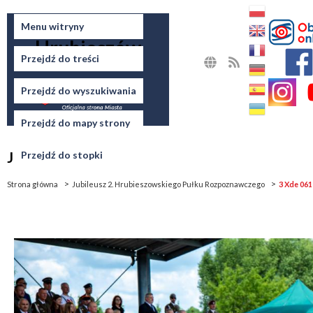
Miasto
Menu witryny
Hrubieszów
Przejdź do treści
MAPA
RSS
STRONY
Przejdź do wyszukiwania
Przejdź do mapy strony
Jesteś tutaj
Przejdź do stopki
Strona główna
Jubileusz 2. Hrubieszowskiego Pułku Rozpoznawczego
3 Xde 061